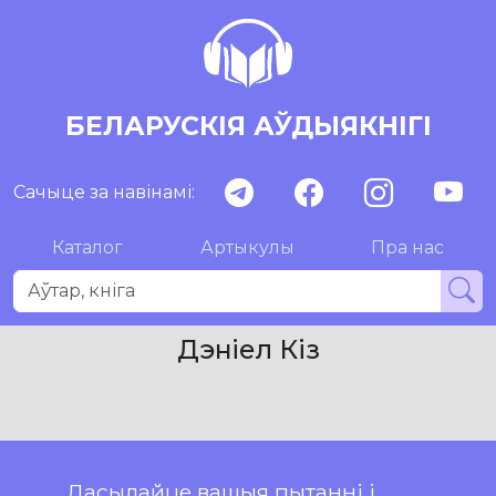
БЕЛАРУСКІЯ АЎДЫЯКНІГІ
Сачыце за навінамі:
Каталог
Артыкулы
Пра нас
Дэніел Кіз
Дасылайце вашыя пытанні і