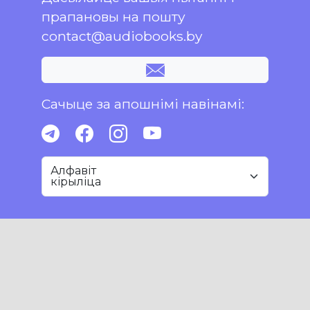
прапановы на пошту
contact@audiobooks.by
Сачыце за апошнімі навінамі:
Алфавіт