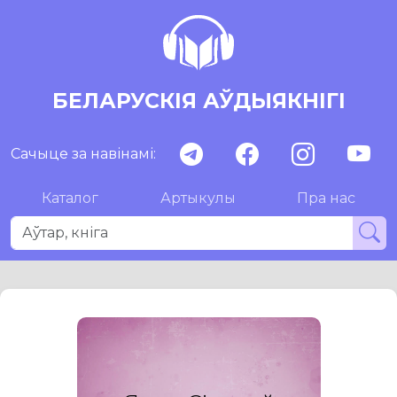
БЕЛАРУСКІЯ АЎДЫЯКНІГІ
Сачыце за навінамі:
Каталог
Артыкулы
Пра нас