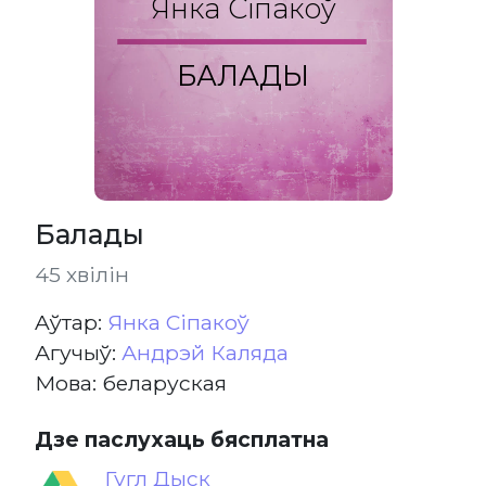
Янка Сіпакоў
БАЛАДЫ
Балады
45 хвілін
Aўтар:
Янка Сіпакоў
Агучыў:
Андрэй Каляда
Мова: беларуская
Дзе паслухаць бясплатна
Гугл Дыск