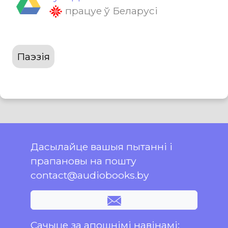
працуе ў Беларусі
Паэзія
Дасылайце вашыя пытанні і
прапановы на пошту
contact@audiobooks.by
Сачыце за апошнімі навінамі: