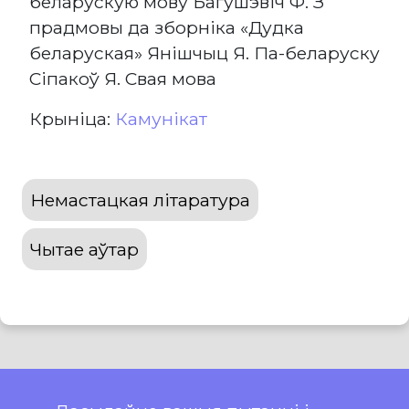
беларускую мову Багушэвіч Ф. З
прадмовы да зборніка «Дудка
беларуская» Янішчыц Я. Па-беларуску
Сіпакоў Я. Свая мова
Крыніца:
Камунікат
Немастацкая літаратура
Чытае аўтар