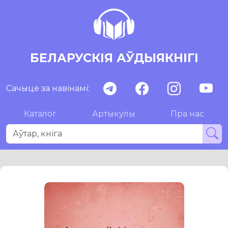
БЕЛАРУСКІЯ АЎДЫЯКНІГІ
Сачыце за навінамі:
Каталог
Артыкулы
Пра нас