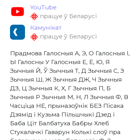
YouTube
працуе ў Беларусі
Камунікат
працуе ў Беларусі
Прадмова Галосныя А, Э, О Галосныя І,
Ы Галосны У Галосныя Е, Ё, Ю, Я
Зычныя Й, Ў Зычныя Т, Д Зычныя С, З
Зычныя Ш, Ж Зычныя ДЖ, Ч Зычныя
ДЗ, Ц Зычныя К, Х, Г Зычныя П, Б
Зычныя Р Зычныя М, Н, Л Зычныя Ф, В
Часціца НЕ, прыназоўнік БЕЗ Пісака
Дзямід і Кузьма Пільшчыкі Дзед і
Баба Ціт Балбатуха Бабры Хлеб
Стукалачкі Гаварун Колькі слоў пра