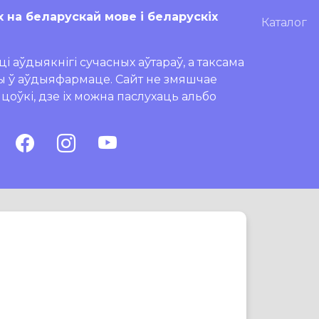
х на беларускай мове і беларускіх
Каталог
і аўдыякнігі сучасных аўтараў, а таксама
ры ў аўдыяфармаце. Сайт не змяшчае
ляцоўкі, дзе іх можна паслухаць альбо