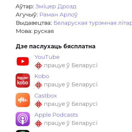
Aўтар:
Зміцер Дрозд
Агучыў:
Раман Арлоў
Выдавецтва:
Беларуская турэмная літа
Мова: руская
Дзе паслухаць бясплатна
YouTube
працуе ў Беларусі
Kobo
працуе ў Беларусі
Castbox
працуе ў Беларусі
Apple Podcasts
працуе ў Беларусі