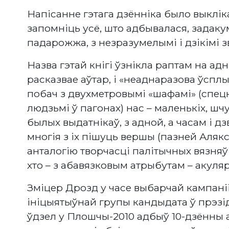
Напісанне гэтага дзённіка было выклік
запомніць усё, што адбывалася, задаку
падарожжа, з незразумелымі і дзікімі зв
Назва гэтай кнігі ўзнікла раптам на а
расказвае аўтар, і «неаднаразова ўсплы
побач з двухметровымі «шафамі» (спецн
людзьмі ў пагонах) нас – маленькіх, шч
былых выдатнікаў, з адной, а часам і 
многія з іх пішуць вершы (пазней Аля
анталогію творчасці палітычных вязняў «
хто – з абавязковым атрыбутам – акуляра
Зміцер Дрозд у часе выбарчай кампаніі
ініцыятыўнай групы кандыдата ў прэзі
ўдзел у Плошчы-2010 адбыў 10-дзённы 