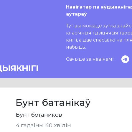
Навігатар па аўдыякніга
аўтараў
Тут вы можаце хутка знайсц
класічныя і дзіцячыя тво
кнігі, а дае спасылкі на п
набыць.
Сачыце за навінамі:
ДЫЯКНІГІ
Бунт батанікаў
Бунт ботаников
4 гадзіны 40 хвілін