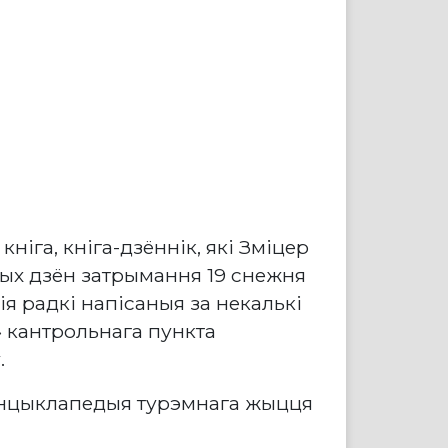
кніга, кніга-дзённік, які Зміцер
шых дзён затрымання 19 снежня
я радкі напісаныя за некалькі
» кантрольнага пункта
.
я энцыклапедыя турэмнага жыцця