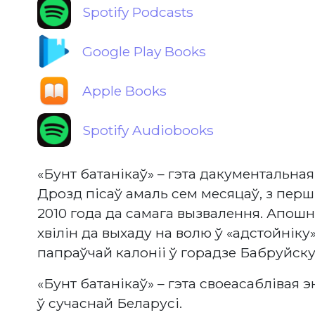
Spotify Podcasts
Google Play Books
Apple Books
Spotify Audiobooks
«Бунт батанікаў» – гэта дакументальная 
Дрозд пісаў амаль сем месяцаў, з пер
2010 года да самага вызвалення. Апошні
хвілін да выхаду на волю ў «адстойніку
папраўчай калоніі ў горадзе Бабруйску
«Бунт батанікаў» – гэта своеасабліва
ў сучаснай Беларусі.