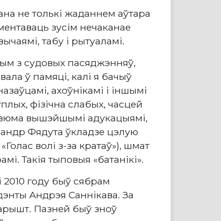
ана не толькі жаданнем аўтара
ментаваць зусім нечаканае
ычаямі, табу і рытуаламі.
дным з судовых пасяджэнняў,
вала ў памяці, калі я бачыў
азаўцамі, ахоўнікамі і іншымі
уплых, фізічна слабых, часцей
дзвюма вышэйшымі адукацыямі,
ксандр Фядута ўкладзе цэлую
Голас волі з-за кратаў»), шмат
мі. Такія тыповыя «батанікі».
 2010 году быў сябрам
дэнты Андрэя Саннікава. За
арышт. Пазней быў зноў