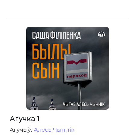
Агучка 1
Агучыў:
Алесь Чыннік