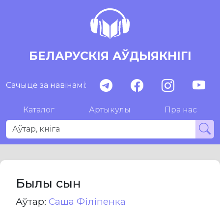
БЕЛАРУСКІЯ АЎДЫЯКНІГІ
Сачыце за навінамі:
Каталог
Артыкулы
Пра нас
Былы сын
Aўтар:
Саша Філіпенка