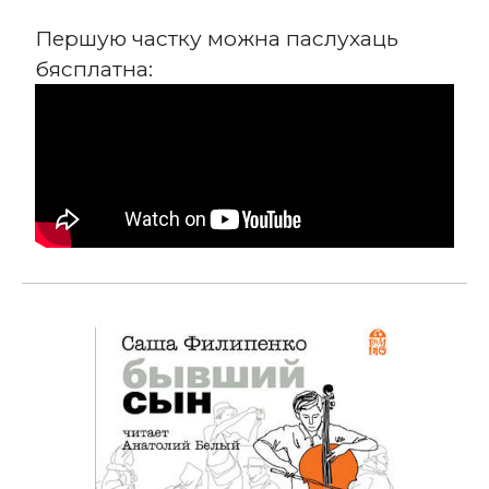
Першую частку можна паслухаць
бясплатна: