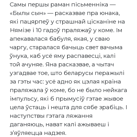
Самы першы раман пісьменніка —
«Былы сын» — расказвае пра юнака,
які пацярпеў у страшнай цісканіне на
Нямізе і 10 гадоў праляжаў у коме. Ім
апекавалася бабуля, якая, у сваю
чаргу, старалася бачыць свет вачыма
ўнука, каб усё яму распавесці, калі
той ачуняе. Яна расказвае, а чытач
узгадвае тое, што беларусы перажылі
за гэты час: усё адно як цэлая краіна
праляжала ў коме, бо не было нейкага
імпульсу, які б прымусіў гэтае жывое
цела ўстаць і нешта для сябе зрабіць. І
наступствы гэтага ляжання
даганяюць, нават калі ажываеш і
з’яўляецца надзея.