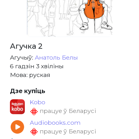
Агучка 2
Агучыў:
Анатоль Белы
6 гадзін 3 хвіліны
Мова: руская
Дзе купіць
Kobo
працуе ў Беларусі
Audiobooks.com
працуе ў Беларусі