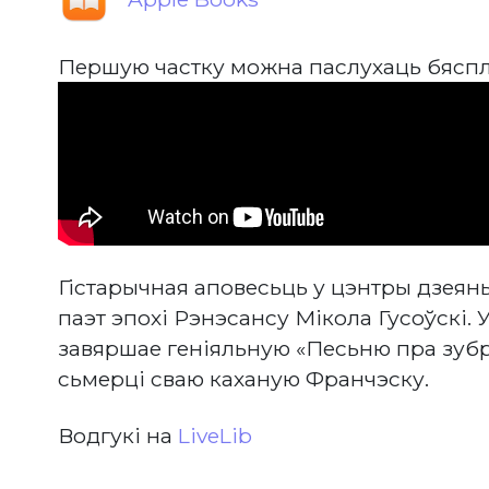
Першую частку можна паслухаць бяспл
Гістарычная аповесьць у цэнтры дзеян
паэт эпохі Рэнэсансу Мікола Гусоўскі.
завяршае геніяльную «Песьню пра зубр
сьмерці сваю каханую Франчэску.
Водгукі на
LiveLib