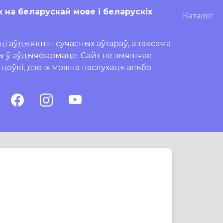
х на беларускай мове і беларускіх
Каталог
і аўдыякнігі сучасных аўтараў, а таксама
ры ў аўдыяфармаце. Сайт не змяшчае
ляцоўкі, дзе іх можна паслухаць альбо