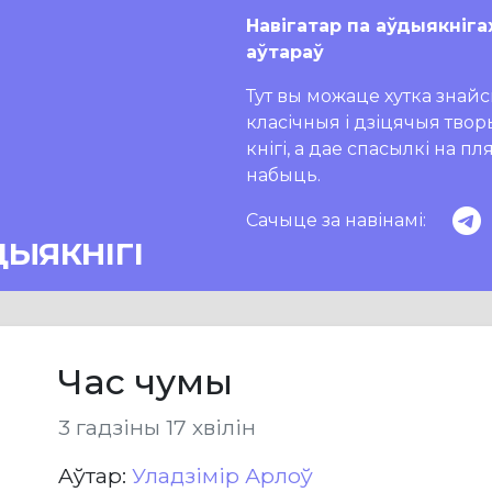
Навігатар па аўдыякніга
аўтараў
Тут вы можаце хутка знайсц
класічныя і дзіцячыя тво
кнігі, а дае спасылкі на п
набыць.
Сачыце за навінамі:
ДЫЯКНІГІ
Час чумы
3 гадзіны 17 хвілін
Aўтар:
Уладзімір Арлоў