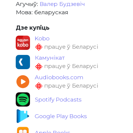
Агучыў:
Валер Будзевіч
Мова: беларуская
Дзе купіць
Kobo
працуе ў Беларусі
Камунікат
працуе ў Беларусі
Audiobooks.com
працуе ў Беларусі
Spotify Podcasts
Google Play Books
Apple Books