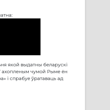
атна:
ьня якой выдатны беларускі
 У ахопленым чумой Рыме ён
а» і спрабуе ўратаваць ад