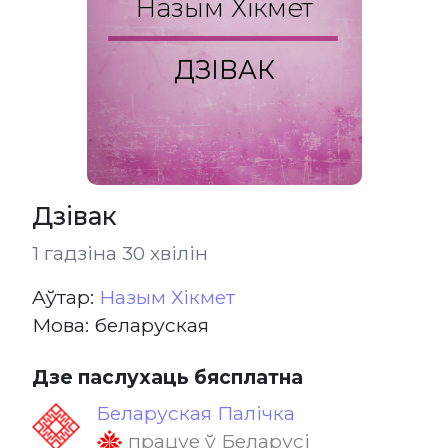
Назым Хікмет
ДЗІВАК
Дзівак
1 гадзіна 30 хвілін
Aўтар:
Назым Хікмет
Мова: беларуская
Дзе паслухаць бясплатна
Беларуская Палічка
працуе ў Беларусі