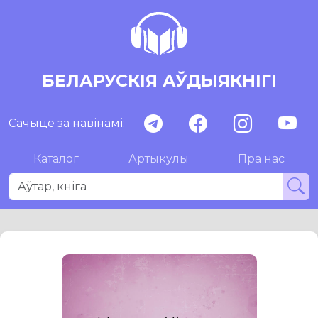
БЕЛАРУСКІЯ АЎДЫЯКНІГІ
Сачыце за навінамі:
Каталог
Артыкулы
Пра нас