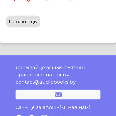
Пераклады
Дасылайце вашыя пытанні і
прапановы на пошту
contact@audiobooks.by
Сачыце за апошнімі навінамі: