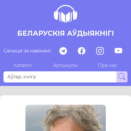
БЕЛАРУСКІЯ АЎДЫЯКНІГІ
Сачыце за навінамі:
Каталог
Артыкулы
Пра нас