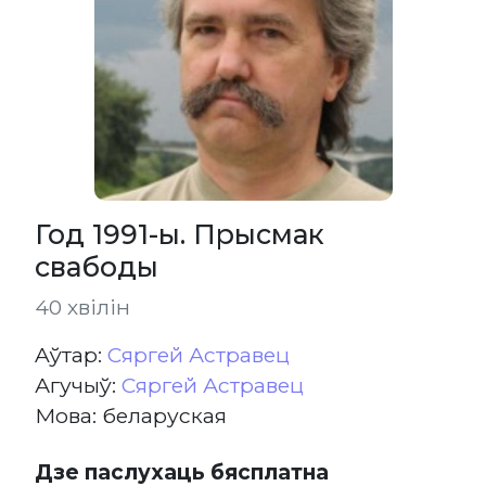
Год 1991-ы. Прысмак
свабоды
40 хвілін
Aўтар:
Сяргей Астравец
Агучыў:
Сяргей Астравец
Мова: беларуская
Дзе паслухаць бясплатна