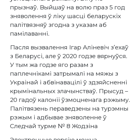
прызнаў. Выйшаў на волю праз 5 год
зняволення ў ліку шасці беларускіх
палітвязняў згодна з указам аб
памілаванні.
Пасля вызвалення Ігар Аліневіч з’ехаў
з Беларусі, але ў 2020 годзе вярнуўся.
У тым жа годзе яго разам з
паплечнікамі затрымалі на мяжы з
Украінай і абвінавацілі ў здзяйсненні
крымінальных злачынстваў. Прысуд –
20 гадоў калоніі ўзмоцненага рэжыму.
Палітвязень пераведзены на турэмны
рэжым і адбывае зняволенне ў
Следчай турме № 8 Жодзіна
Электронную версію можна