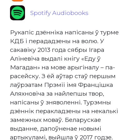
Spotify Audiobooks
Рукапіс дзённіка напісаны ў турме
КДБ і перададзены на волю. У
сакавіку 2013 года сябры Ігара
Аліневіча выдалі кнігу «Еду ў
Магадан» на мове арыгіналу – па-
расейску. З ёй аўтар стаў першым
лаўрэатам Прэміі імя Францішка
Аляхновіча за найлепшы твор,
напісаны ў зняволенні. Турэмны
дзённік перакладзены на некалькі
замежных моваў. Беларускае
выданне, дапоўненае новымі
артыкуламі, выйшла ў 2017 годзе.