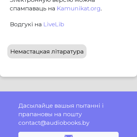
спампаваць на
Kamunikat.org
.
Водгукі на
LiveLib
Немастацкая літаратура
Дасылайце вашыя пытанні і
прапановы на пошту
contact@audiobooks.by