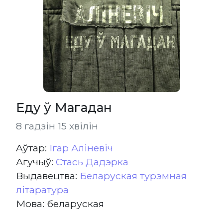
Еду ў Магадан
8 гадзін 15 хвілін
Aўтар:
Ігар Аліневіч
Агучыў:
Стась Дадэрка
Выдавецтва:
Беларуская турэмная
літаратура
Мова: беларуская