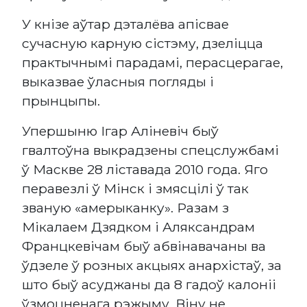
У кнізе аўтар дэталёва апісвае
сучасную карную сістэму, дзеліцца
практычнымі парадамі, перасцерагае,
выказвае ўласныя погляды і
прынцыпы.
Упершыню Ігар Аліневіч быў
гвалтоўна выкрадзены спецслужбамі
ў Маскве 28 ліставада 2010 года. Яго
перавезлі ў Мінск і змясцілі ў так
званую «амерыканку». Разам з
Мікалаем Дзядком і Аляксандрам
Францкевічам быў абвінавачаны ва
ўдзеле ў розных акцыях анархістаў, за
што быў асуджаны да 8 гадоў калоніі
ўзмоцненага рэжыму. Віну не