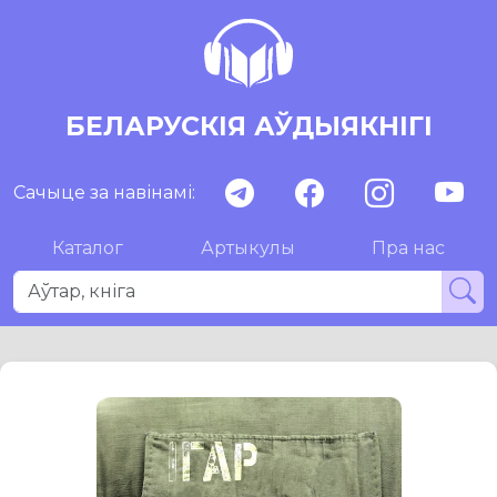
БЕЛАРУСКІЯ АЎДЫЯКНІГІ
Сачыце за навінамі:
Каталог
Артыкулы
Пра нас