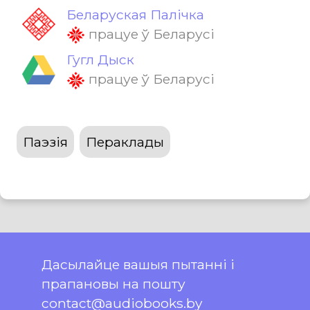
Беларуская Палічка
працуе ў Беларусі
Гугл Дыск
працуе ў Беларусі
Паэзія
Пераклады
Дасылайце вашыя пытанні і
прапановы на пошту
contact@audiobooks.by