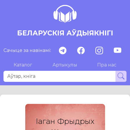
БЕЛАРУСКІЯ АЎДЫЯКНІГІ
Сачыце за навінамі:
Каталог
Артыкулы
Пра нас
Iаган Фрыдрых