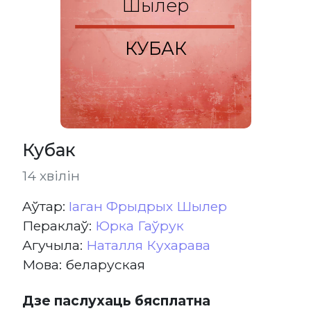
Шылер
КУБАК
Кубак
14 хвілін
Aўтар:
Iаган Фрыдрых Шылер
Пераклаў:
Юрка Гаўрук
Агучыла:
Наталля Кухарава
Мова: беларуская
Дзе паслухаць бясплатна