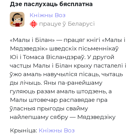
Дзе паслухаць бясплатна
Кніжны Воз
працуе ў Беларусі
«Малы і Білан» — працяг кнігі «Малы і
Мядзведзік» шведскіх пісьменнікаў
Юі і Томаса Вісландэраў. У другой
частцы Малы і Білан крыху пасталелі і
ўжо амаль навучыліся пісаць, чытаць
ды лічыць. Яны па-ранейшаму
гуляюць разам амаль штодзень, а
Малы штовечар распавядае пра
ўласныя прыгоды свайму
найлепшаму сябру — Мядзведзіку
Крыніца:
Кніжны Воз