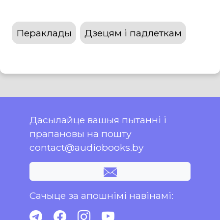
Пераклады
Дзецям і падлеткам
Дасылайце вашыя пытанні і
прапановы на пошту
contact@audiobooks.by
Сачыце за апошнімі навінамі: