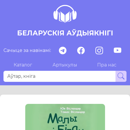
БЕЛАРУСКІЯ АЎДЫЯКНІГІ
Сачыце за навінамі:
Каталог
Артыкулы
Пра нас