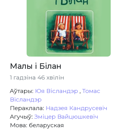
Малы і Білан
1 гадзіна 46 хвілін
Aўтары:
Юя Вісландэр
,
Томас
Вісландэр
Пераклала:
Надзея Кандрусевіч
Агучыў:
Зміцер Вайцюшкевіч
Мова: беларуская