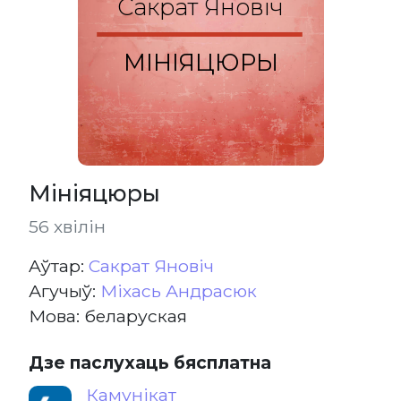
Сакрат Яновіч
МІНІЯЦЮРЫ
Мініяцюры
56 хвілін
Aўтар:
Сакрат Яновіч
Агучыў:
Міхась Андрасюк
Мова: беларуская
Дзе паслухаць бясплатна
Камунікат