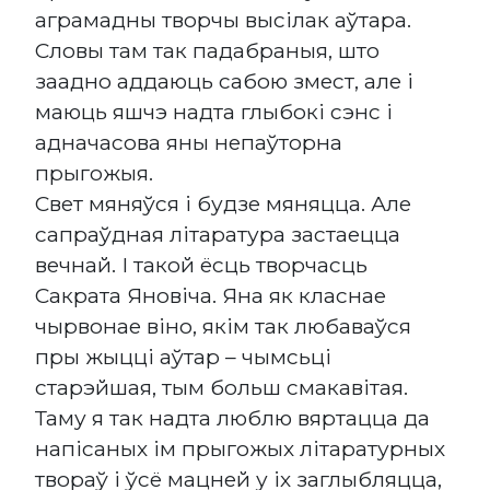
аграмадны творчы высілак аўтара.
Словы там так падабраныя, што
заадно аддаюць сабою змест, але і
маюць яшчэ надта глыбокі сэнс і
адначасова яны непаўторна
прыгожыя.
Свет мяняўся і будзе мяняцца. Але
сапраўдная літаратура застаецца
вечнай. І такой ёсць творчасць
Сакрата Яновіча. Яна як класнае
чырвонае віно, якім так любаваўся
пры жыцці аўтар – чымсьці
старэйшая, тым больш смакавітая.
Таму я так надта люблю вяртацца да
напісаных ім прыгожых літаратурных
твораў і ўсё мацней у іх заглыбляцца,