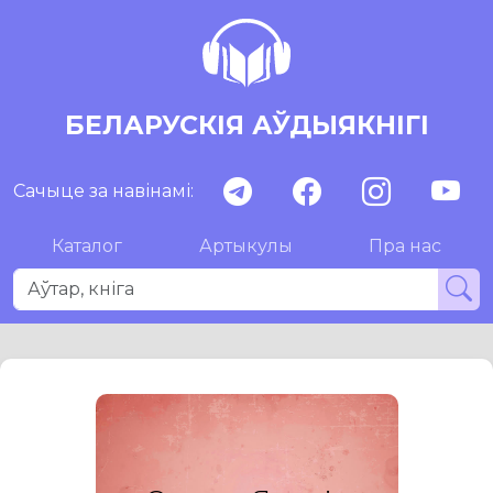
БЕЛАРУСКІЯ АЎДЫЯКНІГІ
Сачыце за навінамі:
Каталог
Артыкулы
Пра нас