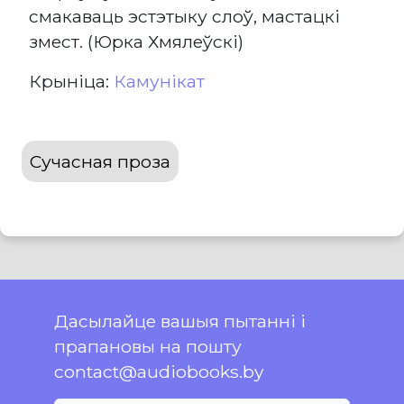
смакаваць эстэтыку слоў, мастацкі
змест. (Юрка Хмялеўскі)
Крыніца:
Камунікат
Сучасная проза
Дасылайце вашыя пытанні і
прапановы на пошту
contact@audiobooks.by