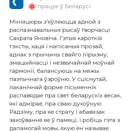
працуе ў Беларусі
Мініяцюры з’яўляюцца адной з
распазнавальных рысаў творчасці
Сакрата Яновіча. Гэтыя кароткія
тэксты, хаця і напісаныя прозай,
аднак з прычыны свайго лірызму,
эмацыйнасці і незвычайнай моўнай
гармоніі, балансуюць на мяжы
паэтычнага ўзроўню. У сціснутай,
лаканічнай форме пісьменнік
распавядае пра свет беларускіх вёсак,
які адмірае, пра сваю духоўную
Радзіму, пра яе страту і абавязак
захоўвання яе ў памяці, і робіць гэта з
дапамогай мовы, якую ён называе