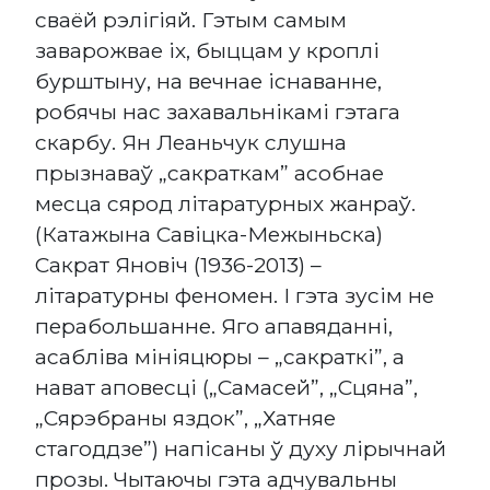
сваёй рэлігіяй. Гэтым самым
заварожвае іх, быццам у кроплі
бурштыну, на вечнае існаванне,
робячы нас захавальнікамі гэтага
скарбу. Ян Леаньчук слушна
прызнаваў „сакраткам” асобнае
месца сярод літаратурных жанраў.
(Катажына Савіцка-Межыньска)
Сакрат Яновіч (1936-2013) –
літаратурны феномен. І гэта зусім не
перабольшанне. Яго апавяданні,
асабліва мініяцюры – „сакраткі”, а
нават аповесці („Самасей”, „Сцяна”,
„Сярэбраны яздок”, „Хатняе
стагоддзе”) напісаны ў духу лірычнай
прозы. Чытаючы гэта адчувальны