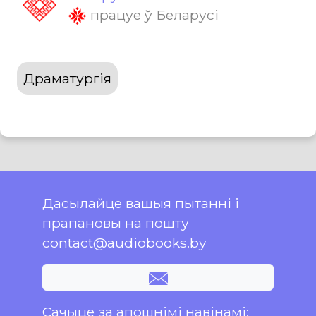
працуе ў Беларусі
Драматургія
Дасылайце вашыя пытанні і
прапановы на пошту
contact@audiobooks.by
Сачыце за апошнімі навінамі: