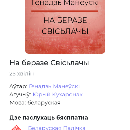
Генадзь Манеўскі
НА БЕРАЗЕ
СВІСЬЛАЧЫ
На беразе Свісьлачы
25 хвілін
Aўтар:
Генадзь Манеўскі
Агучыў:
Юрый Кухаронак
Мова: беларуская
Дзе паслухаць бясплатна
Беларуская Палічка