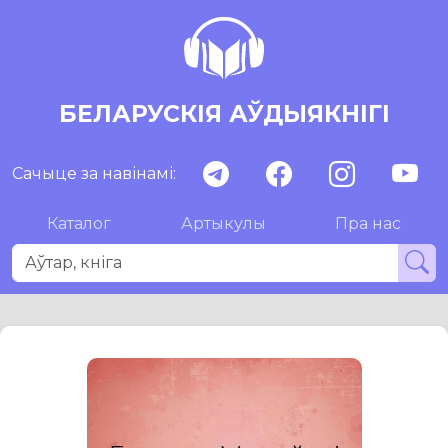
БЕЛАРУСКІЯ АЎДЫЯКНІГІ
Сачыце за навінамі:
Каталог
Артыкулы
Пра нас