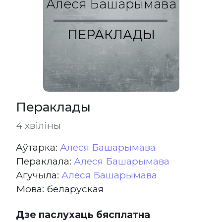
Алеся Башарымава
ПЕРАКЛАДЫ
Пераклады
4 хвіліны
Aўтарка:
Алеся Башарымава
Пераклала:
Алеся Башарымава
Агучыла:
Алеся Башарымава
Мова: беларуская
Дзе паслухаць бясплатна