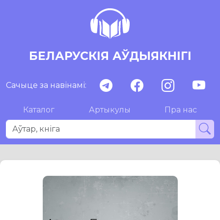
БЕЛАРУСКІЯ АЎДЫЯКНІГІ
Сачыце за навінамі:
Каталог
Артыкулы
Пра нас