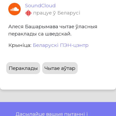
SoundCloud
працуе ў Беларусі
Алеся Башарымава чытае ўласныя
пераклады са шведскай.
Крыніца:
Беларускі ПЭН-цэнтр
Пераклады
Чытае аўтар
Дасылайце вашыя пытанні і