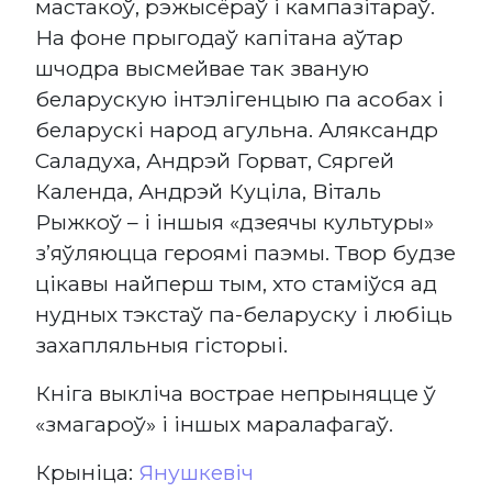
мастакоў, рэжысёраў і кампазітараў.
На фоне прыгодаў капітана аўтар
шчодра высмейвае так званую
беларускую інтэлігенцыю па асобах і
беларускі народ агульна. Аляксандр
Саладуха, Андрэй Горват, Сяргей
Календа, Андрэй Куціла, Віталь
Рыжкоў – і іншыя «дзеячы культуры»
з’яўляюцца героямі паэмы. Твор будзе
цікавы найперш тым, хто стаміўся ад
нудных тэкстаў па-беларуску і любіць
захапляльныя гісторыі.
Кніга выкліча вострае непрыняцце ў
«змагароў» і іншых маралафагаў.
Крыніца:
Янушкевіч