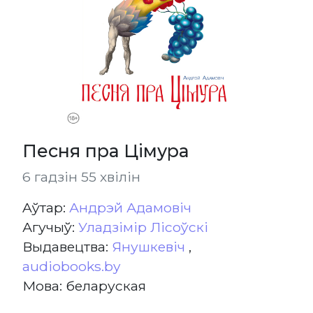
Песня пра Цімура
6 гадзін 55 хвілін
Aўтар:
Андрэй Адамовіч
Агучыў:
Уладзімір Лісоўскі
Выдавецтва:
Янушкевіч
,
audiobooks.by
Мова: беларуская