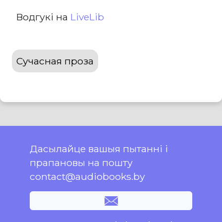
Водгукі на
LiveLib
Сучасная проза
Дасылайце вашыя пытанні і
прапановы на пошту
contact@audiobooks.by