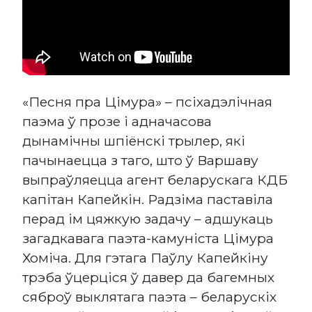
«Песня пра Цімура» – псіхадэлічная
паэма ў прозе і адначасова
дынамічны шпіёнскі трылер, які
пачынаецца з таго, што ў Варшаву
выпраўляецца агент беларускага КДБ
капітан Капейкін. Радзіма паставіла
перад ім цяжкую задачу – адшукаць
загадкавага паэта-камуніста Цімура
Хоміча. Для гэтага Паўлу Капейкіну
трэба ўцерціся ў давер да багемных
сяброў выклятага паэта – беларускіх