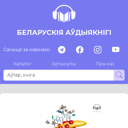
БЕЛАРУСКІЯ АЎДЫЯКНІГІ
Сачыце за навінамі:
Каталог
Артыкулы
Пра нас