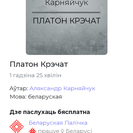
Карняйчук
ПЛАТОН КРЭЧАТ
Платон Крэчат
1 гадзіна 25 хвілін
Aўтар:
Аляксандр Карняйчук
Мова: беларуская
Дзе паслухаць бясплатна
Беларуская Палічка
працуе ў Беларусі