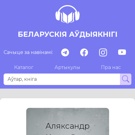
БЕЛАРУСКІЯ АЎДЫЯКНІГІ
Сачыце за навінамі:
Каталог
Артыкулы
Пра нас
Аляксандр