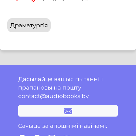
Драматургія
Дасылайце вашыя пытанні і
прапановы на пошту
contact@audiobooks.by
Сачыце за апошнімі навінамі: