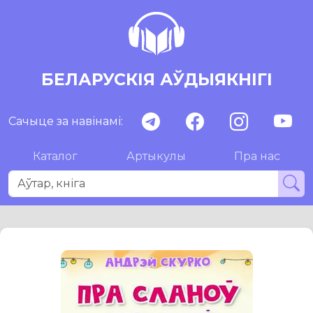
БЕЛАРУСКІЯ АЎДЫЯКНІГІ
Сачыце за навінамі:
Каталог
Артыкулы
Пра нас