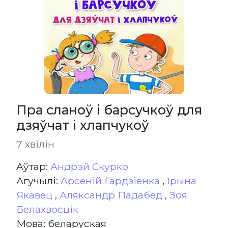
Пра сланоў і барсучкоў для
дзяўчат і хлапчукоў
7 хвілін
Aўтар:
Андрэй Скурко
Агучылі:
Арсеній Гардзіенка
,
Ірына
Якавец
,
Аляксандр Падабед
,
Зоя
Белахвосцік
Мова: беларуская