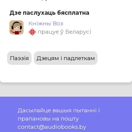
Дзе паслухаць бясплатна
Кніжны Воз
працуе ў Беларусі
Паэзія
Дзецям і падлеткам
Дасылайце вашыя пытанні і
прапановы на пошту
contact@audiobooks.by