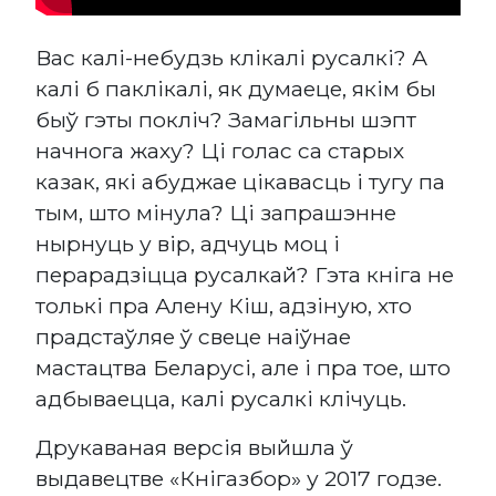
Вас калі-небудзь клікалі русалкі? А
калі б паклікалі, як думаеце, якім бы
быў гэты покліч? Замагільны шэпт
начнога жаху? Ці голас са старых
казак, які абуджае цікавасць і тугу па
тым, што мінула? Ці запрашэнне
нырнуць у вір, адчуць моц і
перарадзіцца русалкай? Гэта кніга не
толькі пра Алену Кіш, адзіную, хто
прадстаўляе ў свеце наіўнае
мастацтва Беларусі, але і пра тое, што
адбываецца, калі русалкі клічуць.
Друкаваная версія выйшла ў
выдавецтве «Кнігазбор» у 2017 годзе.