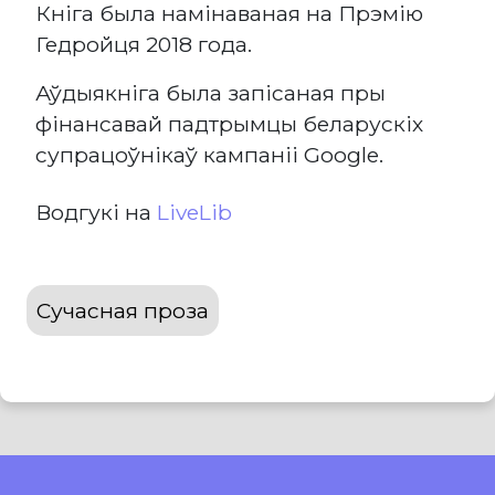
Кніга была намінаваная на Прэмію
Гедройця 2018 года.
Аўдыякніга была запісаная пры
фінансавай падтрымцы беларускіх
супрацоўнікаў кампаніі Google.
Водгукі на
LiveLib
Сучасная проза