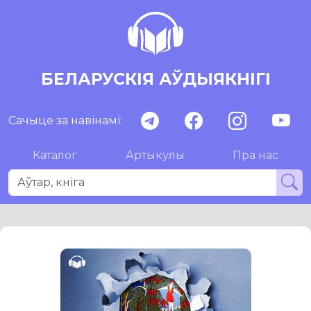
БЕЛАРУСКІЯ АЎДЫЯКНІГІ
Сачыце за навінамі:
Каталог
Артыкулы
Пра нас