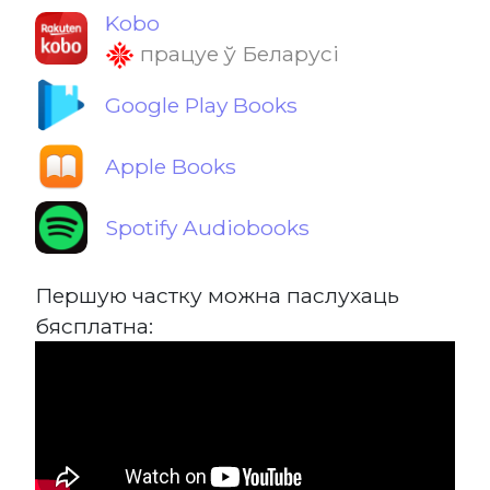
Kobo
працуе ў Беларусі
Google Play Books
Apple Books
Spotify Audiobooks
Першую частку можна паслухаць
бясплатна: