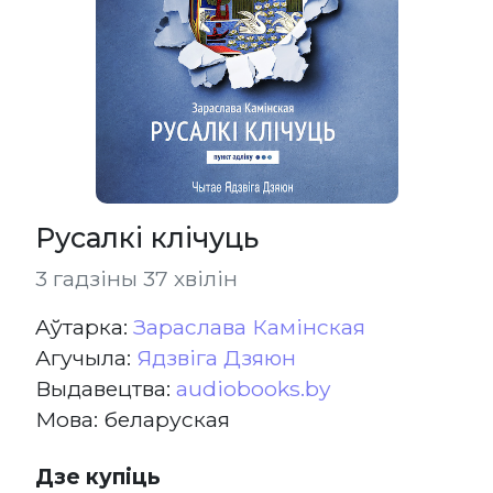
Русалкі клічуць
3 гадзіны 37 хвілін
Aўтарка:
Зараслава Камінская
Агучыла:
Ядзвіга Дзяюн
Выдавецтва:
audiobooks.by
Мова: беларуская
Дзе купіць