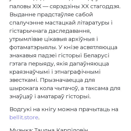
паловы ХІХ — сярэдзіны XX стагоддзя.
Выданне прадстаўляе сабой
спалучэнне мастацкай літаратуры і
гістарычнага даследавання,
утрымлівае цікавыя архіўныя і
фотаматэрыялы. У кнізе асвятляюцца
знакавыя падзеі гісторыі Беларусі
гэтага перыяду, якія дапаўняюцца
краязнаўчымі і этнаграфічнымі
звесткамі. Прызначаецца для
шырокага кола чытачоў, а таксама для
знаўцаў і аматараў гісторыі.
Водгукі на кнігу можна прачытаць на
bellit.store
.
Музыка: Тацяна Карпіловіч