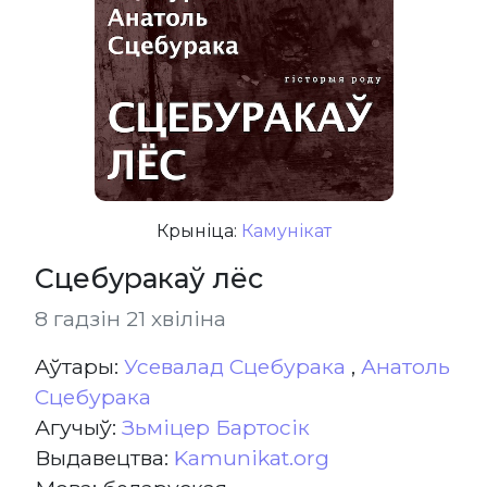
Крыніца:
Камунікат
Сцебуракаў лёс
8 гадзін 21 хвіліна
Aўтары:
Усевалад Сцебурака
,
Анатоль
Сцебурака
Агучыў:
Зьміцер Бартосік
Выдавецтва:
Kamunikat.org