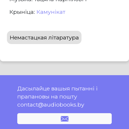
Крыніца:
Камунікат
Немастацкая літаратура
Дасылайце вашыя пытанні і
прапановы на пошту
contact@audiobooks.by