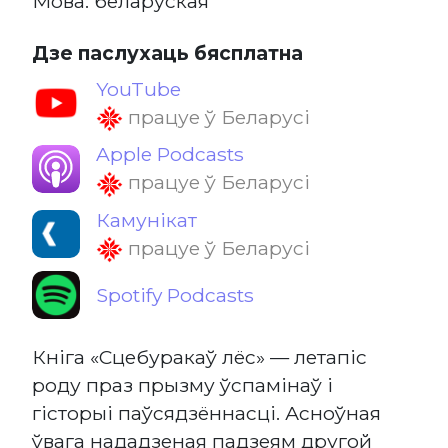
Мова: беларуская
Дзе паслухаць бясплатна
YouTube
працуе ў Беларусі
Apple Podcasts
працуе ў Беларусі
Камунікат
працуе ў Беларусі
Spotify Podcasts
Кніга «Сцебуракаў лёс» — летапіс
роду праз прызму ўспамінаў і
гісторыі паўсядзённасці. Асноўная
ўвага нададзеная падзеям другой