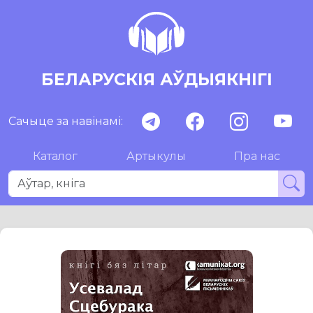
БЕЛАРУСКІЯ АЎДЫЯКНІГІ
Сачыце за навінамі:
Каталог
Артыкулы
Пра нас