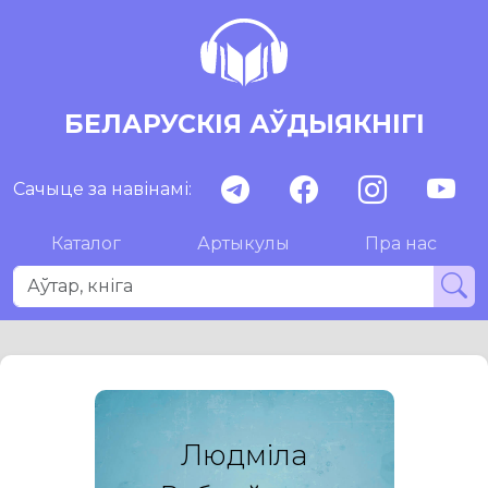
БЕЛАРУСКІЯ АЎДЫЯКНІГІ
Сачыце за навінамі:
Каталог
Артыкулы
Пра нас
Людміла