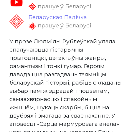
працуе ў Беларусі
Беларуская Палічка
працуе ў Беларусі
У прозе Людмілы Рублеўскай удала
спалучаюцца гістарычны,
прыгодніцкі, дэтэктыўны жанры,
рамантызм і тонкі гумар. Героям
даводзіцца разгадваць таямніцы
беларускай гісторыі, рабіць складаны
выбар паміж здрадай і подзвігам,
самаахвярнасцю і спакойным
жыццём, шукаць скарбы, біцца на
двубоях і змагаца за сваё каханне. У
аповесці «Сэрца мармуровага анёла»
чорная жамчужына каралевы Боны