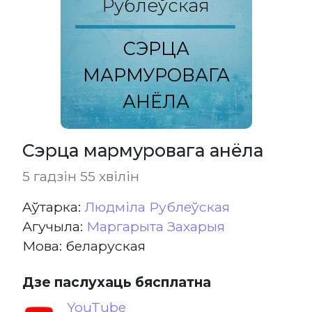
Рублеўская
СЭРЦА
МАРМУРОВАГА
АНЁЛА
Сэрца мармуровага анёла
5 гадзін 55 хвілін
Aўтарка:
Людміла Рублеўская
Агучыла:
Маргарыта Захарыя
Мова: беларуская
Дзе паслухаць бясплатна
YouTube