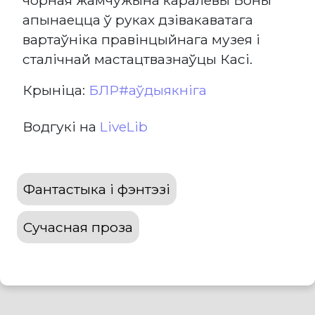
апынаецца ў руках дзівакаватага
вартаўніка правінцыйнага музея і
сталічнай мастацтвазнаўцы Касі.
Крыніца:
БЛР#aўдыякніга
Водгукі на
LiveLib
Фантастыка і фэнтэзі
Сучасная проза