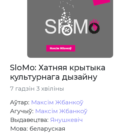
SloMo: Хатняя крытыка
культурнага дызайну
7 гадзін 3 хвіліны
Aўтар:
Максім Жбанкоў
Агучыў:
Максім Жбанкоў
Выдавецтва:
Янушкевіч
Мова: беларуская