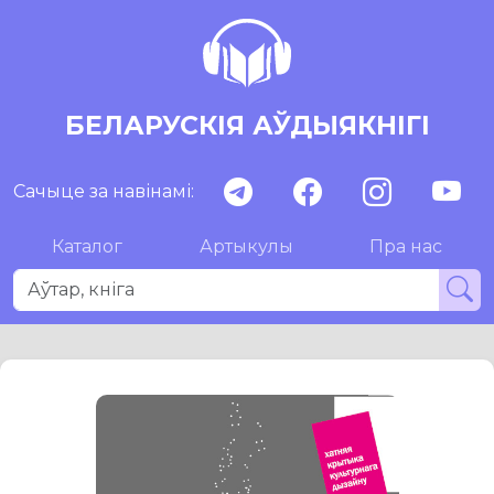
БЕЛАРУСКІЯ АЎДЫЯКНІГІ
Сачыце за навінамі:
Каталог
Артыкулы
Пра нас