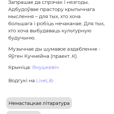
Запрашае да спрэчак і нязгоды.
Адбудоўвае прастору крытычнага
мыслення – для тых, хто хоча
большага і робіць нечаканае. Для тых,
хто хоча выбудаваць культурную
будучыню.
Музычнае ды шумавое аздабленне -
Яўген Кучмейна (праект .К)
Крыніца:
Янушкевіч
Водгукі на
LiveLib
Немастацкая літаратура