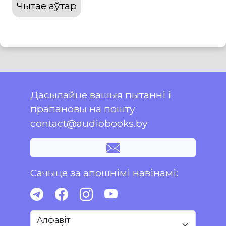
Чытае аўтар
Дасылайце вашыя пытанні і
прапановы на пошту
contact@audiobooks.by
Сачыце за апошнімі навінамі:
Алфавіт