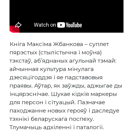
Кніга Максіма Жбанкова – суплет
пярэстых (стылістычна і моўна)
тэкстаў, аб’яднаных агульнай тэмай:
айчынная культура мінулага
дзесяцігоддзя і яе падставовыя
праявы. Аўтар, як заўжды, аджыгае ды
інцярэснічае. Шукае кідкія маркеры
для персон і сітуацый. Пазначае
паходжанне новых герояў і даследуе
тэхнікі беларускага поспеху.
Тлумачыць адхіленні і паталогіі.