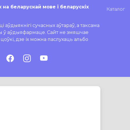
х на беларускай мове і беларускіх
Каталог
і аўдыякнігі сучасных аўтараў, а таксама
ры ў аўдыяфармаце. Сайт не змяшчае
ляцоўкі, дзе іх можна паслухаць альбо