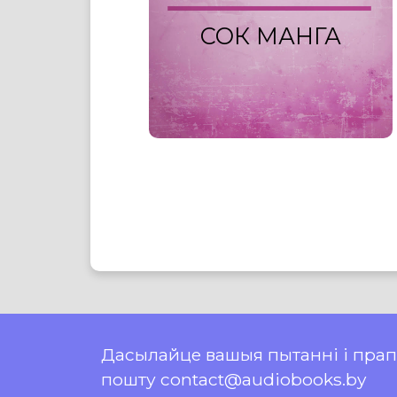
СОК МАНГА
Дасылайце вашыя пытанні і пра
пошту contact@audiobooks.by