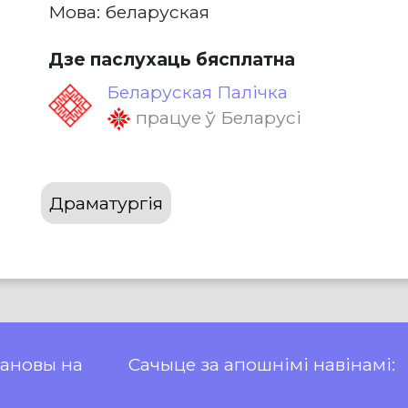
Мова: беларуская
Дзе паслухаць бясплатна
Беларуская Палічка
працуе ў Беларусі
Драматургія
пановы на
Сачыце за апошнімі навінамі: