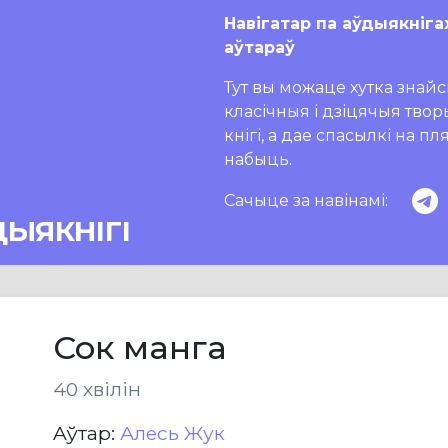
Навігатар па аўдыякніга
аўтараў
Тут вы можаце хутка знайсц
класічныя і дзіцячыя тво
кнігі, а дае спасылкі на п
набыць.
Сачыце за навінамі:
ДЫЯКНІГІ
Сок манга
40 хвілін
Aўтар:
Алесь Жук