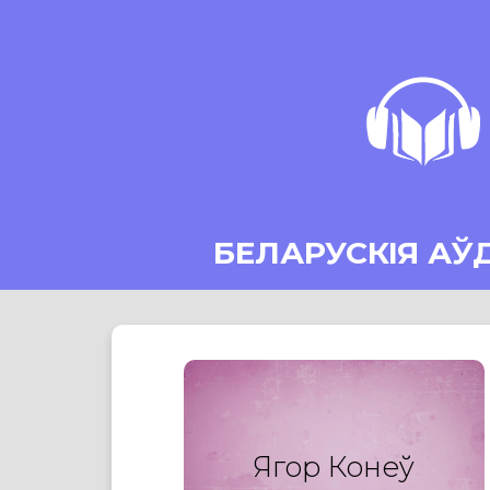
БЕЛАРУСКІЯ АЎ
Ягор Конеў