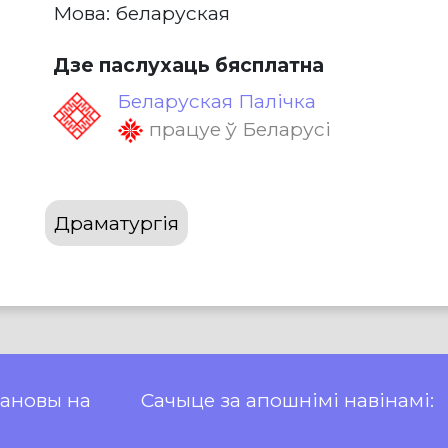
Мова: беларуская
Дзе паслухаць бясплатна
Беларуская Палічка
працуе ў Беларусі
Драматургія
пановы на
Сачыце за апошнімі навінамі: