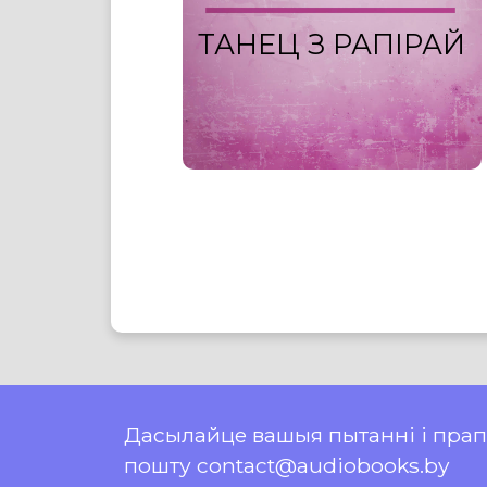
ТАНЕЦ З РАПІРАЙ
Дасылайце вашыя пытанні і пра
пошту contact@audiobooks.by