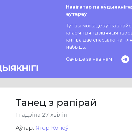
Навігатар па аўдыякніга
аўтараў
Тут вы можаце хутка знайсц
класічныя і дзіцячыя тво
кнігі, а дае спасылкі на п
набыць.
Сачыце за навінамі:
ДЫЯКНІГІ
Танец з рапірай
1 гадзіна 27 хвілін
Aўтар:
Ягор Конеў