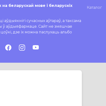
х на беларускай мове і беларускіх
Каталог
і аўдыякнігі сучасных аўтараў, а таксама
ры ў аўдыяфармаце. Сайт не змяшчае
ляцоўкі, дзе іх можна паслухаць альбо