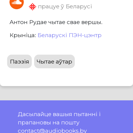
працуе ў Беларусі
Антон Рудае чытае свае вершы.
Крыніца:
Беларускі ПЭН-цэнтр
Паэзія
Чытае аўтар
Дасылайце вашыя пытанні і
прапановы на пошту
contact@audiobooks.by