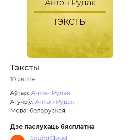
Антон Рудак
ТЭКСТЫ
Тэксты
10 хвілін
Aўтар:
Антон Рудак
Агучыў:
Антон Рудак
Мова: беларуская
Дзе паслухаць бясплатна
SoundCloud