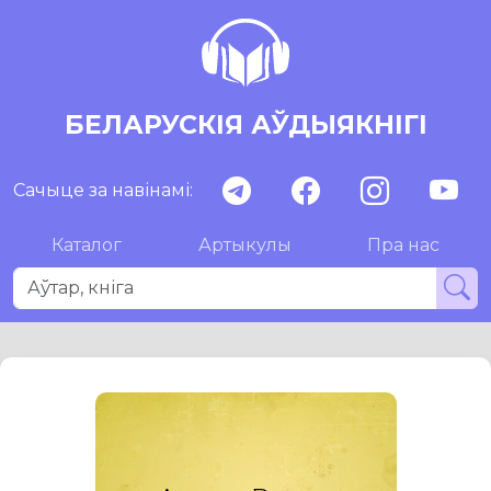
БЕЛАРУСКІЯ АЎДЫЯКНІГІ
Сачыце за навінамі:
Каталог
Артыкулы
Пра нас