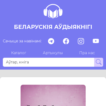
БЕЛАРУСКІЯ АЎДЫЯКНІГІ
Сачыце за навінамі:
Каталог
Артыкулы
Пра нас