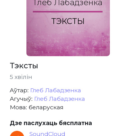
Глеб Лабадзенка
ТЭКСТЫ
Тэксты
5 хвілін
Aўтар:
Глеб Лабадзенка
Агучыў:
Глеб Лабадзенка
Мова: беларуская
Дзе паслухаць бясплатна
SoundCloud