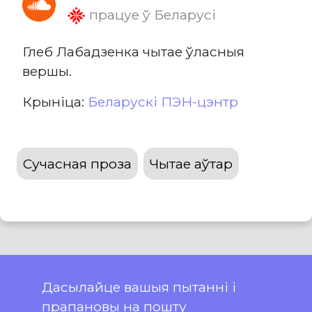
працуе ў Беларусі
Глеб Лабадзенка чытае ўласныя
вершы.
Крыніца:
Беларускі ПЭН-цэнтр
Сучасная проза
Чытае аўтар
Дасылайце вашыя пытанні і
прапановы на пошту