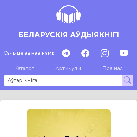
БЕЛАРУСКІЯ АЎДЫЯКНІГІ
Сачыце за навінамі:
Каталог
Артыкулы
Пра нас