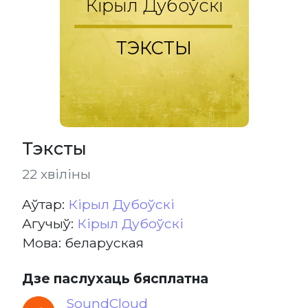
Кірыл Дубоўскі
ТЭКСТЫ
Тэксты
22 хвіліны
Aўтар:
Кірыл Дубоўскі
Агучыў:
Кірыл Дубоўскі
Мова: беларуская
Дзе паслухаць бясплатна
SoundCloud