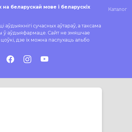
х на беларускай мове і беларускіх
Каталог
і аўдыякнігі сучасных аўтараў, а таксама
ры ў аўдыяфармаце. Сайт не змяшчае
ляцоўкі, дзе іх можна паслухаць альбо