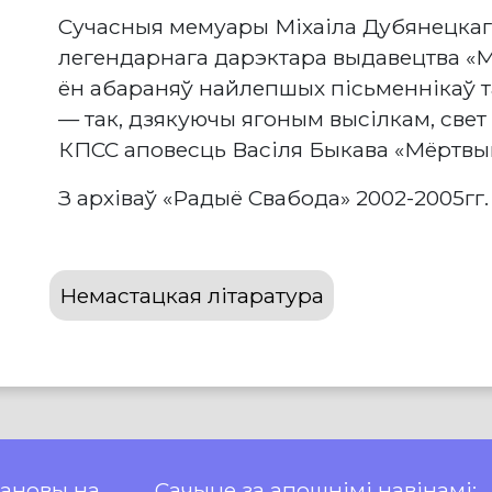
Cучасныя мемуары Міхаіла Дубянецкага
легендарнага дарэктара выдавецтва «М
ён абараняў найлепшых пісьменнікаў т
— так, дзякуючы ягоным высілкам, све
КПСС аповесць Васіля Быкава «Мёртвым
З архіваў «Радыё Свабода» 2002-2005гг.
Немастацкая літаратура
пановы на
Сачыце за апошнімі навінамі: