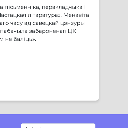
 пісьменніка, перакладчыка і
астацкая літаратура». Менавіта
аго часу ад савецкай цэнзуры
т пабачыла забароненая ЦК
 не баліць».