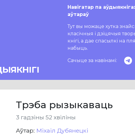
Навігатар па аўдыякніга
аўтараў
Тут вы можаце хутка знайсц
класічныя і дзіцячыя тво
кнігі, а дае спасылкі на п
набыць.
Сачыце за навінамі:
ДЫЯКНІГІ
Трэба рызыкаваць
3 гадзіны 52 хвіліны
Aўтар:
Міхаіл Дубянецкі