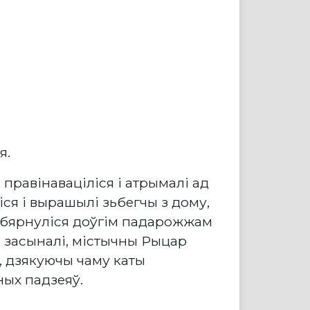
я.
 правінаваціліся і атрымалі ад
ся і вырашылі зьбегчы з дому,
і абярнуліся доўгім падарожжам
ы засыналі, містычны Рыцар
і, дзякуючы чаму каты
ных падзеяў.