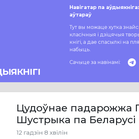
Навігатар па аўдыякніга
аўтараў
Тут вы можаце хутка знайсц
класічныя і дзіцячыя тво
кнігі, а дае спасылкі на п
набыць.
Сачыце за навінамі:
ДЫЯКНІГІ
Цудоўнае падарожжа 
Шустрыка па Беларусі і
12 гадзін 8 хвілін