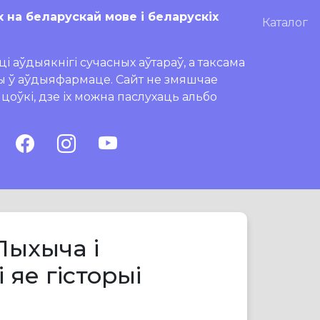
х на беларускай мове і беларускіх
Каталог
і аўдыякнігі сучасных аўтараў, а таксама
ры ў аўдыяфармаце. Сайт не змяшчае
ляцоўкі, дзе іх можна паслухаць альбо
Пыхыча і
 яе гісторыі