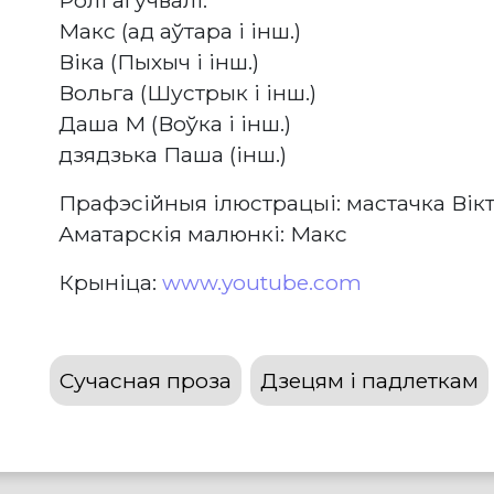
Ролі агучвалі:
Макс (ад аўтара і інш.)
Віка (Пыхыч і інш.)
Вольга (Шустрык і інш.)
Даша М (Воўка і інш.)
дзядзька Паша (інш.)
Прафэсійныя ілюстрацыі: мастачка Вік
Аматарскія малюнкі: Макс
Крыніца:
www.youtube.com
Сучасная проза
Дзецям і падлеткам