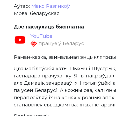
Aўтар:
Макс Разянкоў
Мова: беларуская
Дзе паслухаць бясплатна
YouTube
працуе ў Беларусі
Раман-казка, займальная энцыкляпэды
Два магілёўскія каты, Пыхыч і Шустрык,
гаспадара прачуханку. Яны пакрыўдзілі
але Дамавік зачараваў іх, і гэтыя ўцёк
па ўсёй Беларусі. А кожны раз, калі ян
перапраўляў іх на конях у розныя эпох
станавіліся сьведкамі важных гістарыч