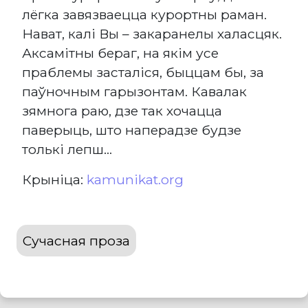
лёгка завязваецца курортны раман.
Нават, калі Вы – закаранелы халасцяк.
Аксамітны бераг, на якім усе
праблемы засталіся, быццам бы, за
паўночным гарызонтам. Кавалак
зямнога раю, дзе так хочацца
паверыць, што наперадзе будзе
толькі лепш...
Крыніца:
kamunikat.org
Сучасная проза