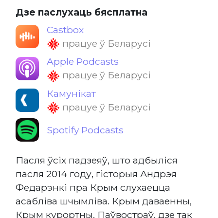
Дзе паслухаць бясплатна
Castbox
працуе ў Беларусі
Apple Podcasts
працуе ў Беларусі
Камунікат
працуе ў Беларусі
Spotify Podcasts
Пасля ўсіх падзеяў, што адбыліся
пасля 2014 году, гісторыя Андрэя
Федарэнкі пра Крым слухаецца
асабліва шчымліва. Крым даваенны,
Крым курортны. Паўвостраў, дзе так