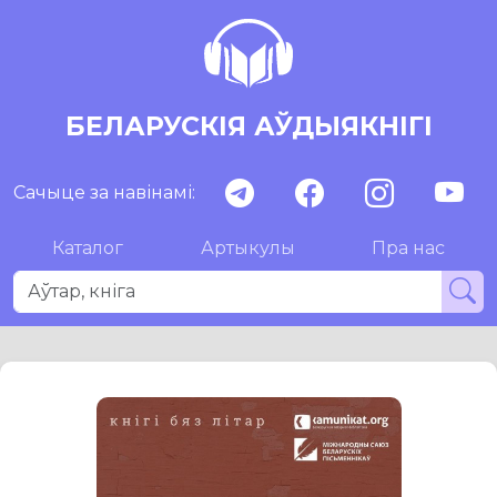
БЕЛАРУСКІЯ АЎДЫЯКНІГІ
Сачыце за навінамі:
Каталог
Артыкулы
Пра нас