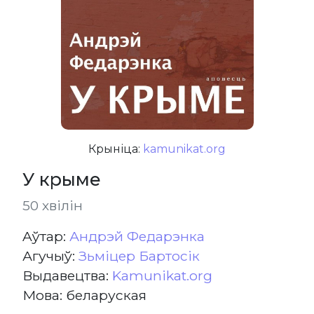
Крыніца:
kamunikat.org
У крыме
50 хвілін
Aўтар:
Андрэй Федарэнка
Агучыў:
Зьміцер Бартосік
Выдавецтва:
Kamunikat.org
Мова: беларуская