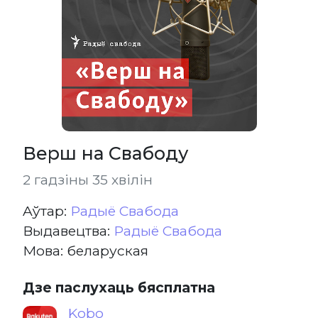
Верш на Свабоду
2 гадзіны 35 хвілін
Aўтар:
Радыё Свабода
Выдавецтва:
Радыё Свабода
Мова: беларуская
Дзе паслухаць бясплатна
Kobo