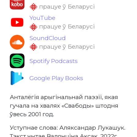
працуе ў Беларусі
YouTube
працуе ў Беларусі
SoundCloud
працуе ў Беларусі
Spotify Podcasts
Google Play Books
Анталёгія арыгінальнай паэзіі, якая
гучала на хвалях «Свабоды» штодня
ўвесь 2001 год.
Уступнае слова: Аляксандар Лукашук.
Тэкст чытае Валянціна Аксак, 2022г.