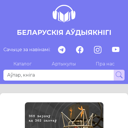
БЕЛАРУСКІЯ АЎДЫЯКНІГІ
Сачыце за навінамі:
Каталог
Артыкулы
Пра нас