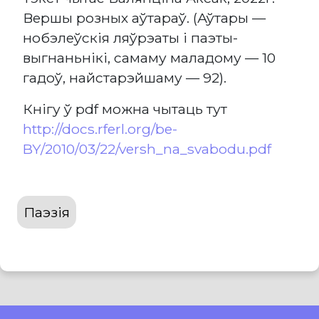
Вершы розных аўтараў. (Аўтары —
нобэлеўскія ляўрэаты і паэты-
выгнаньнікі, самаму маладому — 10
гадоў, найстарэйшаму — 92).
Кнігу ў pdf можна чытаць тут
http://docs.rferl.org/be-
BY/2010/03/22/versh_na_svabodu.pdf
Паэзія