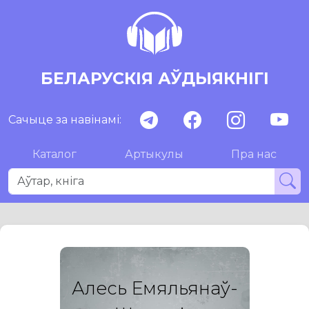
БЕЛАРУСКІЯ АЎДЫЯКНІГІ
Сачыце за навінамі:
Каталог
Артыкулы
Пра нас
Алесь Емяльянаў-