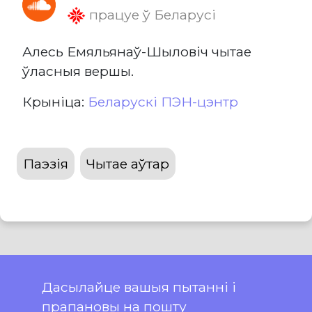
працуе ў Беларусі
Алесь Емяльянаў-Шыловіч чытае
ўласныя вершы.
Крыніца:
Беларускі ПЭН-цэнтр
Паэзія
Чытае аўтар
Дасылайце вашыя пытанні і
прапановы на пошту