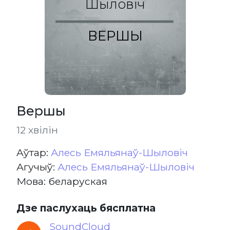
Шыловіч
ВЕРШЫ
Вершы
12 хвілін
Aўтар:
Алесь Емяльянаў-Шыловіч
Агучыў:
Алесь Емяльянаў-Шыловіч
Мова: беларуская
Дзе паслухаць бясплатна
SoundCloud