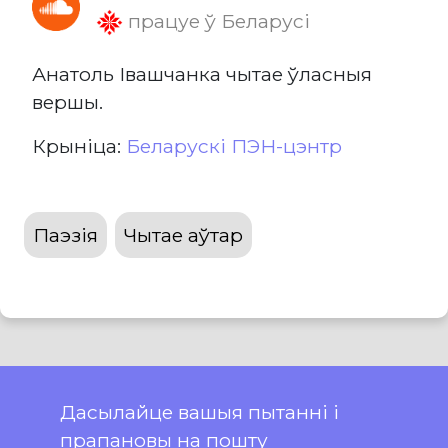
працуе ў Беларусі
Анатоль Івашчанка чытае ўласныя
вершы.
Крыніца:
Беларускі ПЭН-цэнтр
Паэзія
Чытае аўтар
Дасылайце вашыя пытанні і
прапановы на пошту