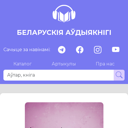
БЕЛАРУСКІЯ АЎДЫЯКНІГІ
Сачыце за навінамі:
Каталог
Артыкулы
Пра нас