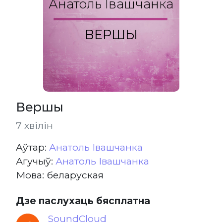
Анатоль Івашчанка
ВЕРШЫ
Вершы
7 хвілін
Aўтар:
Анатоль Івашчанка
Агучыў:
Анатоль Івашчанка
Мова: беларуская
Дзе паслухаць бясплатна
SoundCloud