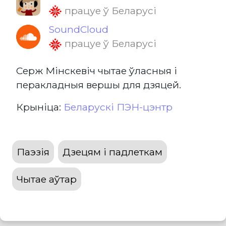
працуе ў Беларусі
SoundCloud
працуе ў Беларусі
Серж Мінскевіч чытае ўласныя і
перакладныя вершы для дзяцей.
Крыніца:
Беларускі ПЭН-цэнтр
Паэзія
Дзецям і падлеткам
Чытае аўтар