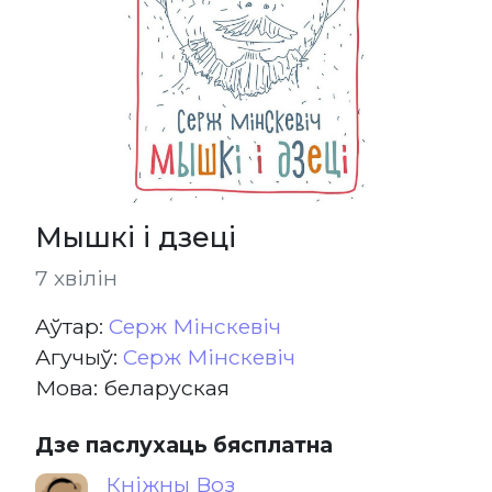
Мышкі і дзеці
7 хвілін
Aўтар:
Серж Мінскевіч
Агучыў:
Серж Мінскевіч
Мова: беларуская
Дзе паслухаць бясплатна
Кніжны Воз