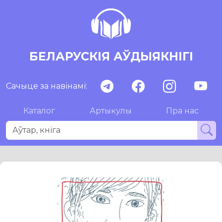
БЕЛАРУСКІЯ АЎДЫЯКНІГІ
Сачыце за навінамі:
Каталог
Артыкулы
Пра нас