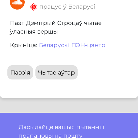
працуе ў Беларусі
Паэт Дзмітрый Строцаў чытае
ўласныя вершы
Крыніца:
Беларускі ПЭН-цэнтр
Паэзія
Чытае аўтар
Дасылайце вашыя пытанні і
прапановы на пошту