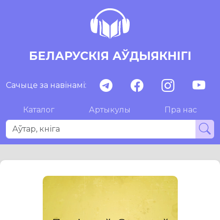
БЕЛАРУСКІЯ АЎДЫЯКНІГІ
Сачыце за навінамі:
Каталог
Артыкулы
Пра нас