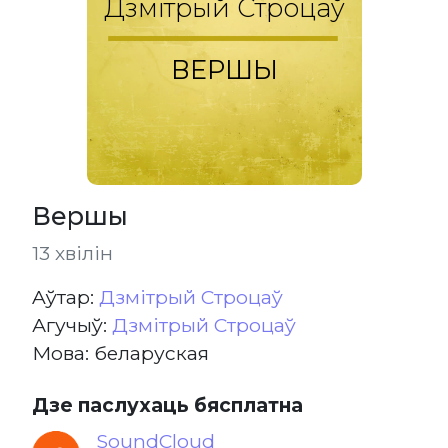
Дзмітрый Строцаў
ВЕРШЫ
Вершы
13 хвілін
Aўтар:
Дзмітрый Строцаў
Агучыў:
Дзмітрый Строцаў
Мова: беларуская
Дзе паслухаць бясплатна
SoundCloud