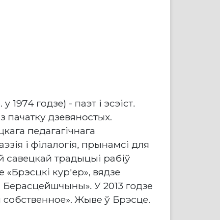
 1974 годзе) - паэт і эсэіст.
 пачатку дзевяностых.
цкага педагагічнага
аэзія і філалогія, прынамсі для
й савецкай традыцыі рабіў
е «Брэсцкі кур'ер», вядзе
 Берасцейшчыны». У 2013 годзе
собственное». Жыве ў Брэсце.