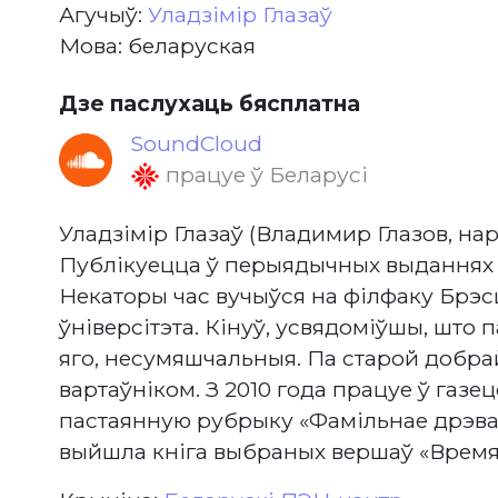
Агучыў:
Уладзімір Глазаў
Мова: беларуская
Дзе паслухаць бясплатна
SoundCloud
працуе ў Беларусі
Уладзімір Глазаў (Владимир Глазов, нар. у
Публікуецца ў перыядычных выданнях з
Некаторы час вучыўся на філфаку Брэс
ўніверсітэта. Кінуў, усвядоміўшы, што п
яго, несумяшчальныя. Па старой добра
вартаўніком. З 2010 года працуе ў газец
пастаянную рубрыку «Фамільнае дрэва
выйшла кніга выбраных вершаў «Время 