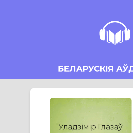
БЕЛАРУСКІЯ АЎ
Уладзімір Глазаў