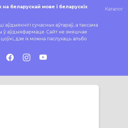
х на беларускай мове і беларускіх
Каталог
і аўдыякнігі сучасных аўтараў, а таксама
ры ў аўдыяфармаце. Сайт не змяшчае
ляцоўкі, дзе іх можна паслухаць альбо