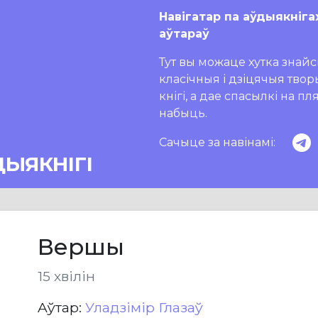
Навігатар па аўдыякніга
аўтараў
Тут вы можаце хутка знайсц
класічныя і дзіцячыя тво
кнігі, а дае спасылкі на п
набыць.
Сачыце за навінамі:
ДЫЯКНІГІ
Вершы
15 хвілін
Aўтар:
Уладзімір Глазаў