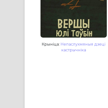
Крыніца:
Непаслухмяныя дзеці
кастрычніка