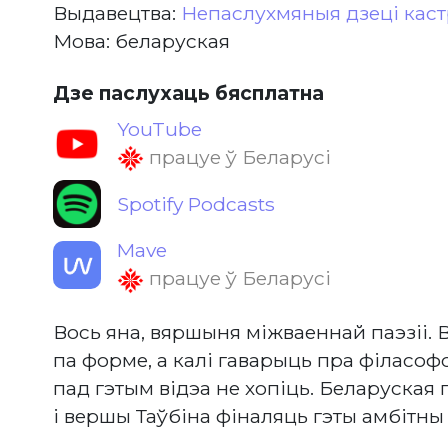
Выдавецтва:
Непаслухмяныя дзеці каст
Мова: беларуская
Дзе паслухаць бясплатна
YouTube
працуе ў Беларусі
Spotify Podcasts
Mave
працуе ў Беларусі
Вось яна, вяршыня міжваеннай паэзіі.
па форме, а калі гаварыць пра філасофск
пад гэтым відэа не хопіць. Беларуская п
і вершы Таўбіна фіналяць гэты амбітны