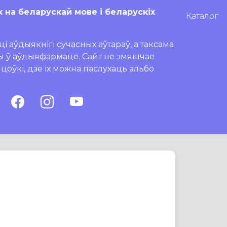
х на беларускай мове і беларускіх
Каталог
і аўдыякнігі сучасных аўтараў, а таксама
ры ў аўдыяфармаце. Сайт не змяшчае
ляцоўкі, дзе іх можна паслухаць альбо