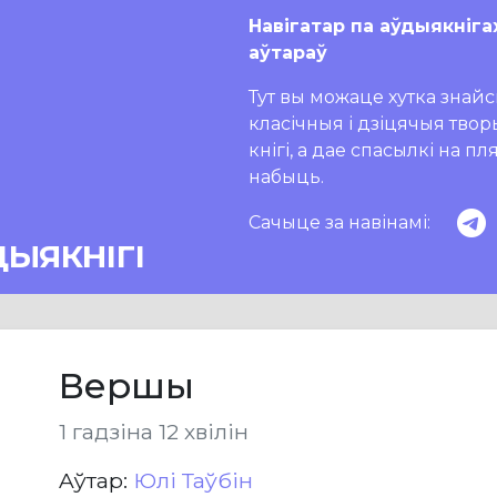
Навігатар па аўдыякніга
аўтараў
Тут вы можаце хутка знайсц
класічныя і дзіцячыя тво
кнігі, а дае спасылкі на п
набыць.
Сачыце за навінамі:
ДЫЯКНІГІ
Вершы
1 гадзіна 12 хвілін
Aўтар:
Юлі Таўбін