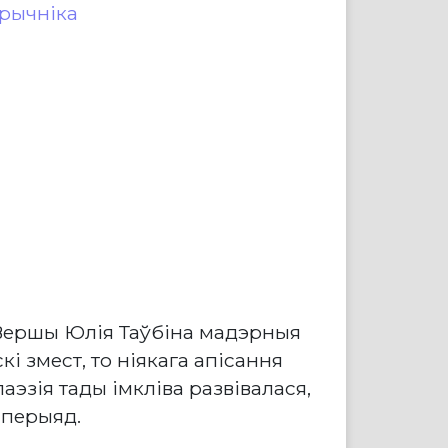
рычніка
 Вершы Юлія Таўбіна мадэрныя
і змест, то ніякага апісання
аэзія тады імкліва развівалася,
 перыяд.