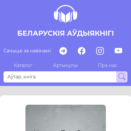
БЕЛАРУСКІЯ АЎДЫЯКНІГІ
Сачыце за навінамі:
Каталог
Артыкулы
Пра нас