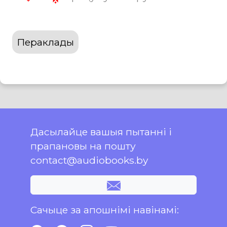
Пераклады
Дасылайце вашыя пытанні і
прапановы на пошту
contact@audiobooks.by
Сачыце за апошнімі навінамі: