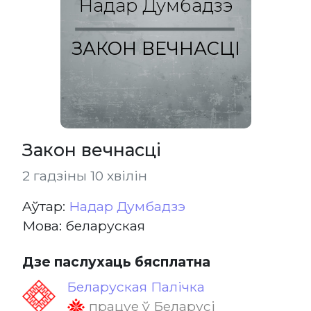
Надар Думбадзэ
ЗАКОН ВЕЧНАСЦІ
Закон вечнасці
2 гадзіны 10 хвілін
Aўтар:
Надар Думбадзэ
Мова: беларуская
Дзе паслухаць бясплатна
Беларуская Палічка
працуе ў Беларусі