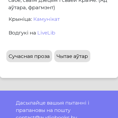
аўтара, фрагмэнт)
Крыніца:
Камунікат
Водгукі на
LiveLib
Сучасная проза
Чытае аўтар
Дасылайце вашыя пытанні і
прапановы на пошту
contact@audiobooks.by