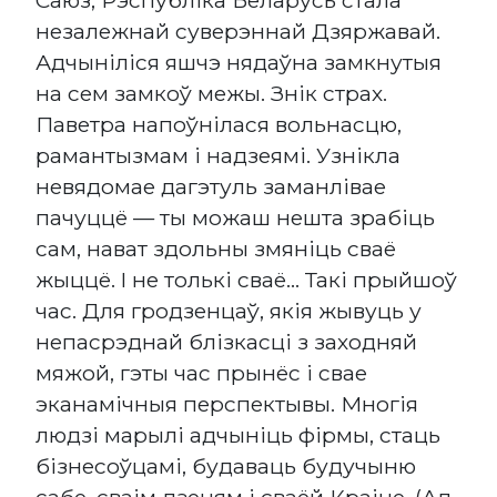
незалежнай суверэннай Дзяржавай.
Адчыніліся яшчэ нядаўна замкнутыя
на сем замкоў межы. Знік страх.
Паветра напоўнілася вольнасцю,
рамантызмам і надзеямі. Узнікла
невядомае дагэтуль заманлівае
пачуццё — ты можаш нешта зрабіць
сам, нават здольны змяніць сваё
жыццё. I не толькі сваё... Такі прыйшоў
час. Для гродзенцаў, якія жывуць у
непасрэднай блізкасці з заходняй
мяжой, гэты час прынёс і свае
эканамічныя перспектывы. Многія
людзі марылі адчыніць фірмы, стаць
бізнесоўцамі, будаваць будучыню
сабе, сваім дзецям і сваёй Краіне. (Ад