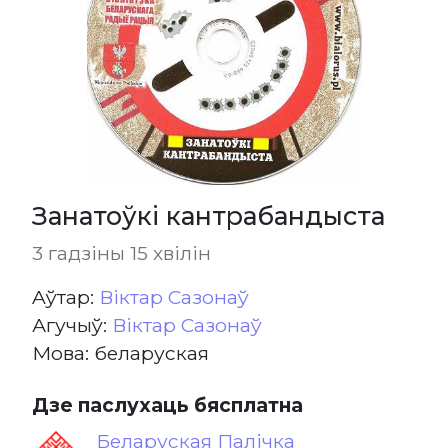
Занатоўкі кантрабандыста
3 гадзіны 15 хвілін
Aўтар:
Віктар Сазонаў
Агучыў:
Віктар Сазонаў
Мова: беларуская
Дзе паслухаць бясплатна
Беларуская Палічка