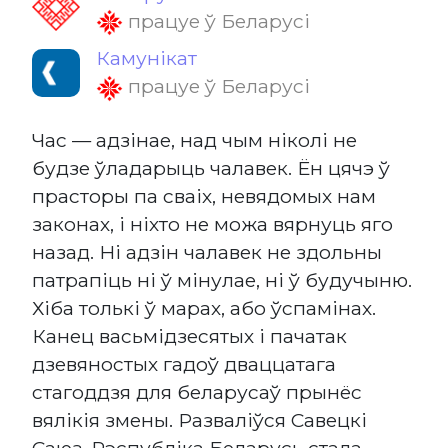
працуе ў Беларусі
Камунікат
працуе ў Беларусі
Час — адзінае, над чым ніколі не
будзе ўладарыць чалавек. Ён цячэ ў
прасторы па сваіх, невядомых нам
законах, і ніхто не можа вярнуць яго
назад. Ні адзін чалавек не здольны
патрапіць ні ў мінулае, ні ў будучыню.
Хіба толькі ў марах, або ўспамінах.
Канец васьмідзесятых і пачатак
дзевяностых гадоў дваццатага
стагоддзя для беларусаў прынёс
вялікія змены. Разваліўся Савецкі
Саюз, Рэспубліка Беларусь стала