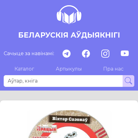
БЕЛАРУСКІЯ АЎДЫЯКНІГІ
Сачыце за навінамі:
Каталог
Артыкулы
Пра нас