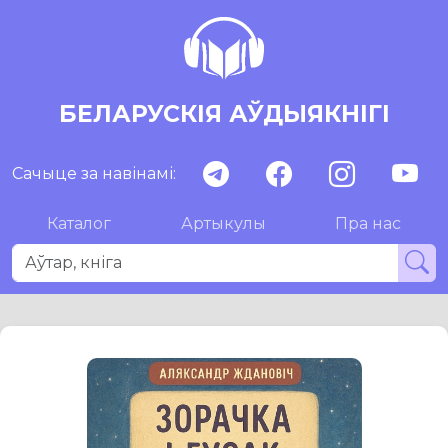
БЕЛАРУСКІЯ АЎДЫЯКНІГІ
Сачыце за навінамі:
Каталог
Артыкулы
Пра нас