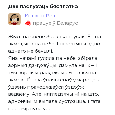
Дзе паслухаць бясплатна
Кніжны Воз
працуе ў Беларусі
Жылі на свеце Зорачка і Гусак. Ён на
зямлі, яна на небе. І ніколі яны адно
аднаго не бачылі.
Яна начамі гуляла па небе, збірала
зорныя дзмухаўцы, дзмула на іх – і
тыя зорным дажджом сыпаліся на
зямлю. Ён жа ўначы спаў у чароце, а
ўдзень праходжваўся ўздоўж
вадаёму. Але, нягледзячы ні на што,
аднойчы ім выпала сустрэцца. І гэта
перавярнула ўсё.