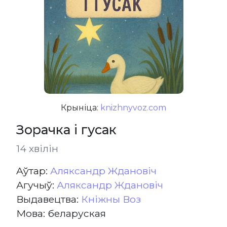
Крыніца:
knizhnyvoz.com
Зорачка і гусак
14 хвілін
Aўтар:
Аляксандр Ждановіч
Агучыў:
Аляксандр Ждановіч
Выдавецтва:
Кніжны Воз
Мова: беларуская