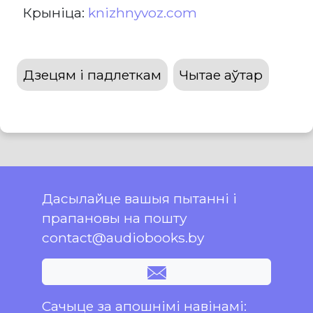
Крыніца:
knizhnyvoz.com
Дзецям і падлеткам
Чытае аўтар
Дасылайце вашыя пытанні і
прапановы на пошту
contact@audiobooks.by
Сачыце за апошнімі навінамі: