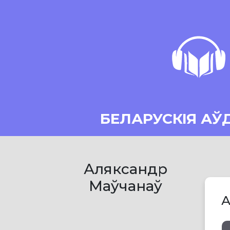
БЕЛАРУСКІЯ АЎ
Аляксандр
Маўчанаў
А