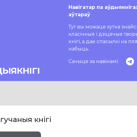
Навігатар па аўдыякніга
аўтараў
Тут вы можаце хутка знайсц
класічныя і дзіцячыя тво
кнігі, а дае спасылкі на п
набыць.
Сачыце за навінамі:
ДЫЯКНІГІ
гучаныя кнігі