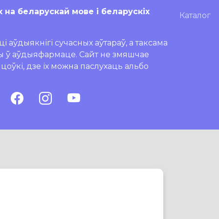
х на беларускай мове і беларускіх
Каталог
і аўдыякнігі сучасных аўтараў, а таксама
ры ў аўдыяфармаце. Сайт не змяшчае
ляцоўкі, дзе іх можна паслухаць альбо