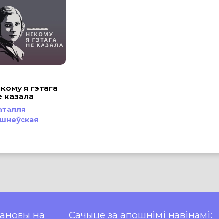
ікому я гэтага
е казала
аталля
ішнеўская
пановы на
Сачыце за апошнімі навінамі: