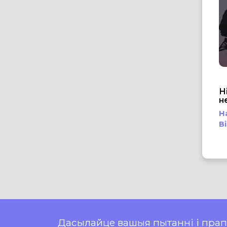
Н
н
Н
В
Дасылайце вашыя пытанні і пра