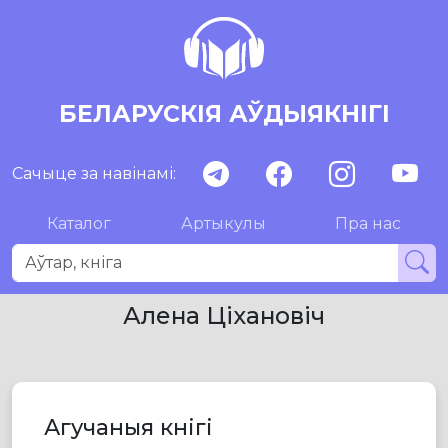
БЕЛАРУСКІЯ АЎДЫЯКНІГІ
Сачыце за навінамі:
Каталог
Артыкулы
Пра нас
Алена Ціхановіч
Агучаныя кнігі