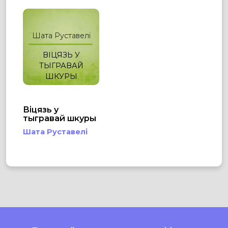
Шата Руставелі
ВІЦЯЗЬ У
ТЫГРАВАЙ
ШКУРЫ
Віцязь у
тыгравай шкуры
Шата Руставелі