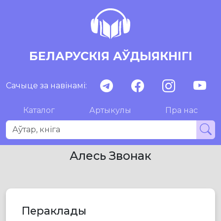
БЕЛАРУСКІЯ АЎДЫЯКНІГІ
Сачыце за навінамі:
Каталог
Артыкулы
Пра нас
Алесь Звонак
Пераклады