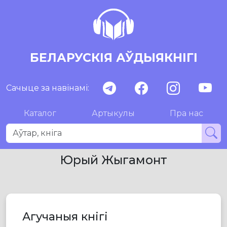
БЕЛАРУСКІЯ АЎДЫЯКНІГІ
Сачыце за навінамі:
Каталог
Артыкулы
Пра нас
Юрый Жыгамонт
Агучаныя кнігі