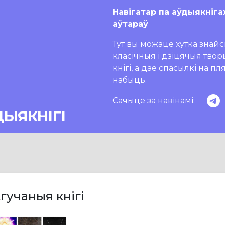
Навігатар па аўдыякніга
аўтараў
Тут вы можаце хутка знайсц
класічныя і дзіцячыя тво
кнігі, а дае спасылкі на п
набыць.
Сачыце за навінамі:
ДЫЯКНІГІ
гучаныя кнігі