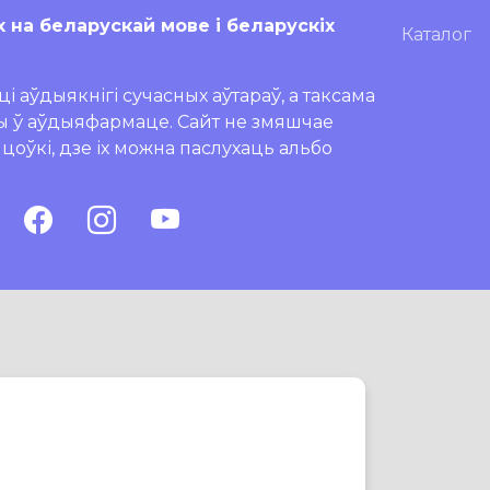
х на беларускай мове і беларускіх
Каталог
і аўдыякнігі сучасных аўтараў, а таксама
ры ў аўдыяфармаце. Сайт не змяшчае
ляцоўкі, дзе іх можна паслухаць альбо