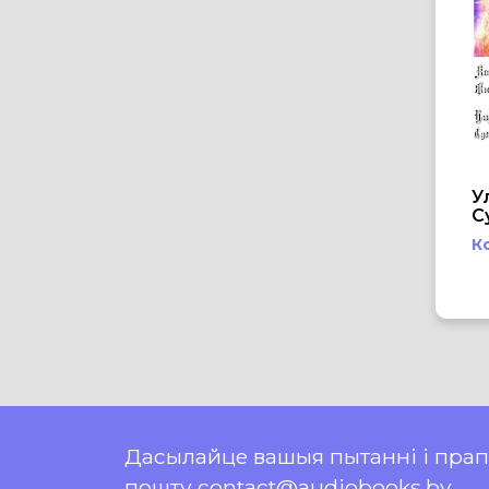
У
С
К
Дасылайце вашыя пытанні і пра
пошту contact@audiobooks.by