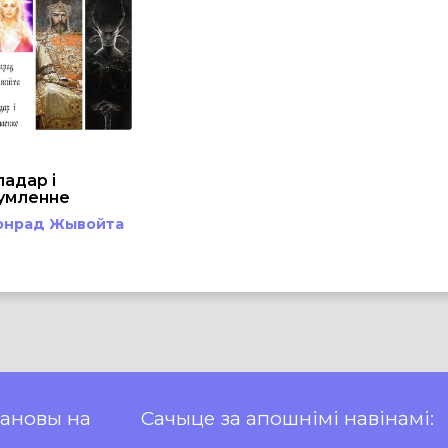
ладар і
умленне
онрад Жывойта
пановы на
Сачыце за апошнімі навінамі: