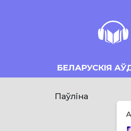
БЕЛАРУСКІЯ АЎ
Паўліна
А