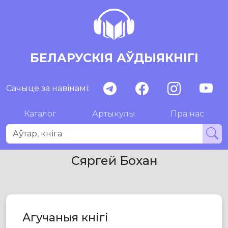
БЕЛАРУСКІЯ АЎДЫЯКНІГІ
Сачыце за навінамі:
Каталог
Артыкулы
Пра нас
Сяргей Бохан
Агучаныя кнігі