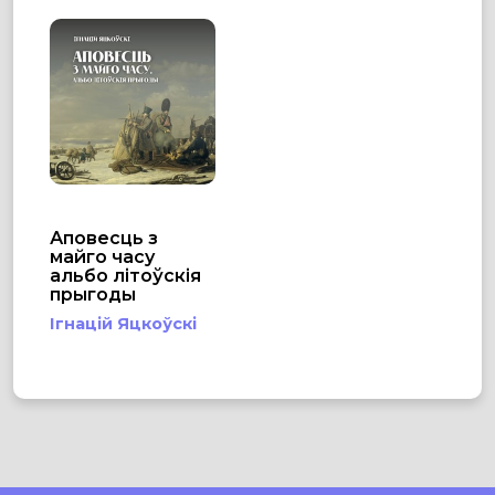
Аповесць з
майго часу
альбо лiтоўскiя
прыгоды
Ігнацій Яцкоўскі