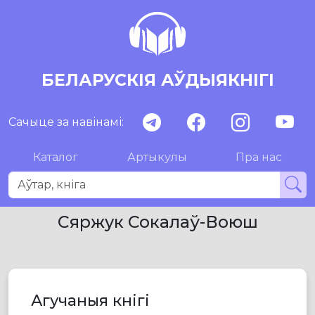
БЕЛАРУСКІЯ АЎДЫЯКНІГІ
Сачыце за навінамі:
Каталог
Артыкулы
Пра нас
Сяржук Сокалаў-Воюш
Агучаныя кнігі