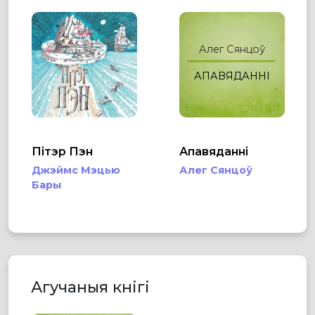
Алег Сянцоў
АПАВЯДАННІ
Пітэр Пэн
Апавяданні
Джэймс Мэцью
Алег Сянцоў
Бары
Агучаныя кнігі