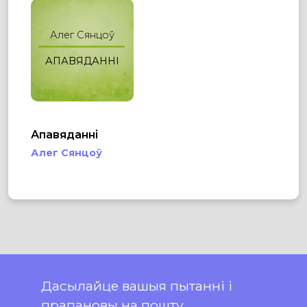
Алег Сянцоў
АПАВЯДАННІ
Апавяданні
Алег Сянцоў
Дасылайце вашыя пытанні і
прапановы на пошту