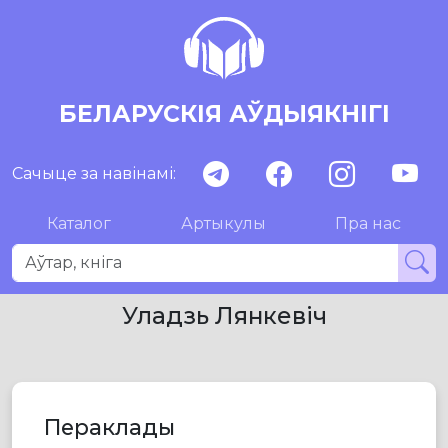
БЕЛАРУСКІЯ АЎДЫЯКНІГІ
Сачыце за навінамі:
Каталог
Артыкулы
Пра нас
Уладзь Лянкевіч
Пераклады