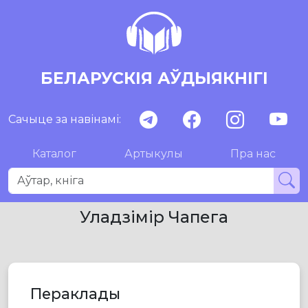
БЕЛАРУСКІЯ АЎДЫЯКНІГІ
Сачыце за навінамі:
Каталог
Артыкулы
Пра нас
Уладзімір Чапега
Пераклады