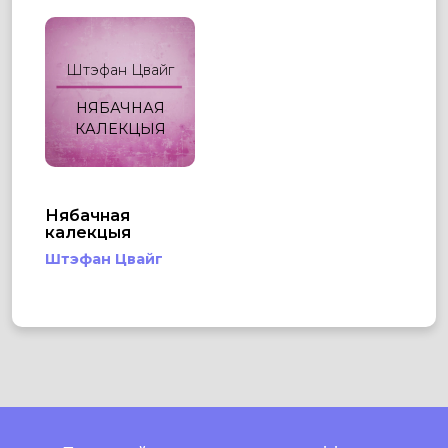
Штэфан Цвайг
НЯБАЧНАЯ
КАЛЕКЦЫЯ
Нябачная
калекцыя
Штэфан Цвайг