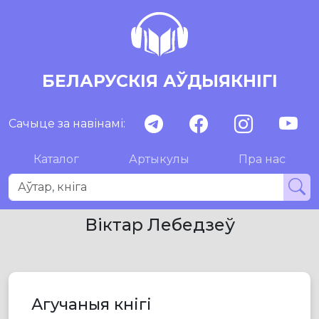
БЕЛАРУСКІЯ АЎДЫЯКНІГІ
Сачыце за навінамі:
Каталог
Артыкулы
Пра нас
Віктар Лебедзеў
Агучаныя кнігі