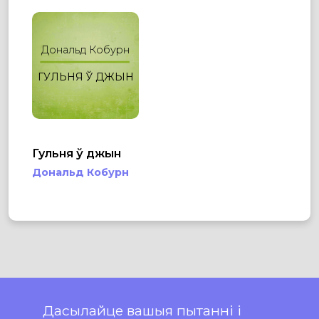
Дональд Кобурн
ГУЛЬНЯ Ў ДЖЫН
Гульня ў джын
Дональд Кобурн
Дасылайце вашыя пытанні і