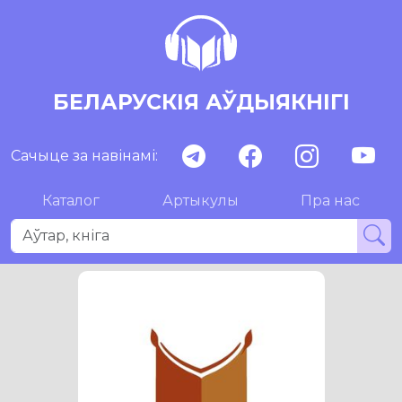
БЕЛАРУСКІЯ АЎДЫЯКНІГІ
Сачыце за навінамі:
Каталог
Артыкулы
Пра нас