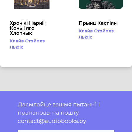
Хронікі Нарніі:
Прынц Каспіян
Конь і яго
Клайв Стэйплз
Хлопчык
Льюіс
Клайв Стэйплз
Льюіс
Дасылайце вашыя пытанні і
прапановы на пошту
contact@audiobooks.by