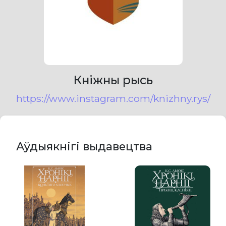
Кніжны рысь
https://www.instagram.com/knizhny.rys/
Аўдыякнігі выдавецтва